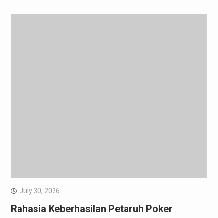
July 30, 2026
Rahasia Keberhasilan Petaruh Poker