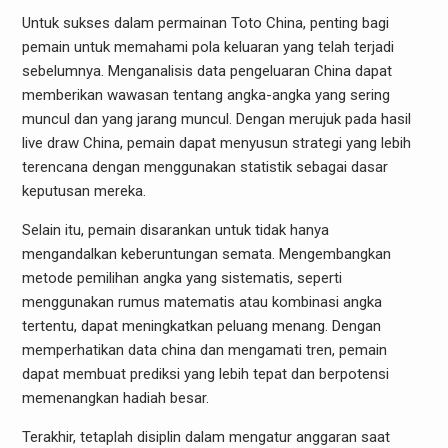
Untuk sukses dalam permainan Toto China, penting bagi
pemain untuk memahami pola keluaran yang telah terjadi
sebelumnya. Menganalisis data pengeluaran China dapat
memberikan wawasan tentang angka-angka yang sering
muncul dan yang jarang muncul. Dengan merujuk pada hasil
live draw China, pemain dapat menyusun strategi yang lebih
terencana dengan menggunakan statistik sebagai dasar
keputusan mereka.
Selain itu, pemain disarankan untuk tidak hanya
mengandalkan keberuntungan semata. Mengembangkan
metode pemilihan angka yang sistematis, seperti
menggunakan rumus matematis atau kombinasi angka
tertentu, dapat meningkatkan peluang menang. Dengan
memperhatikan data china dan mengamati tren, pemain
dapat membuat prediksi yang lebih tepat dan berpotensi
memenangkan hadiah besar.
Terakhir, tetaplah disiplin dalam mengatur anggaran saat