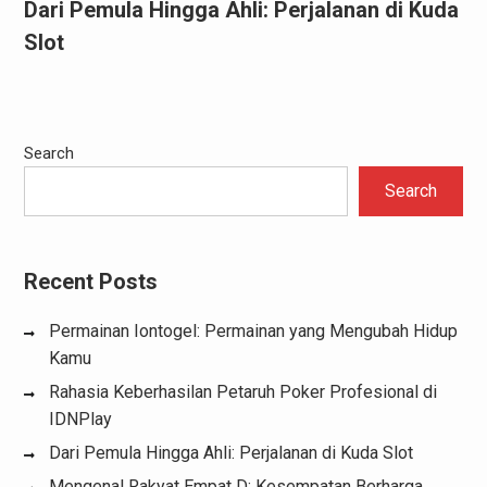
Dari Pemula Hingga Ahli: Perjalanan di Kuda
Slot
Search
Search
Recent Posts
Permainan Iontogel: Permainan yang Mengubah Hidup
Kamu
Rahasia Keberhasilan Petaruh Poker Profesional di
IDNPlay
Dari Pemula Hingga Ahli: Perjalanan di Kuda Slot
Mengenal Rakyat Empat D: Kesempatan Berharga