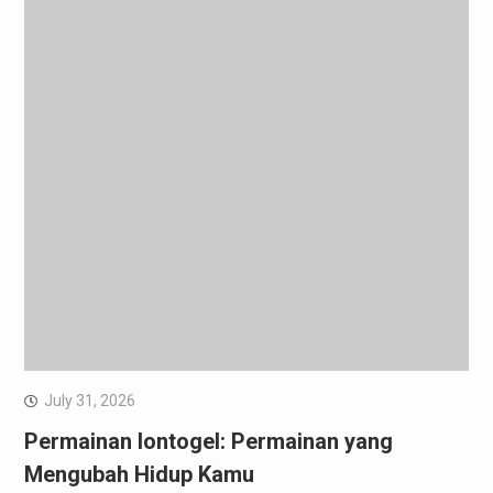
July 31, 2026
Permainan Iontogel: Permainan yang
Mengubah Hidup Kamu