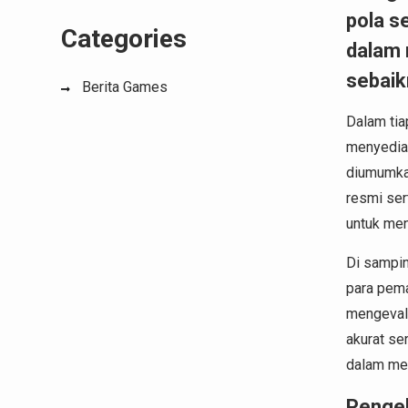
pola s
Categories
dalam 
sebaik
Berita Games
Dalam tia
menyediak
diumumkan
resmi ser
untuk men
Di samping
para pema
mengevalu
akurat se
dalam men
Pengel