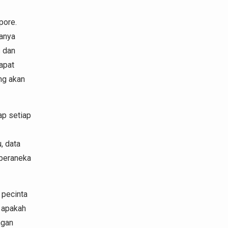
pore.
hanya
 dan
apat
ng akan
ap setiap
, data
 beraneka
 pecinta
 apakah
ngan