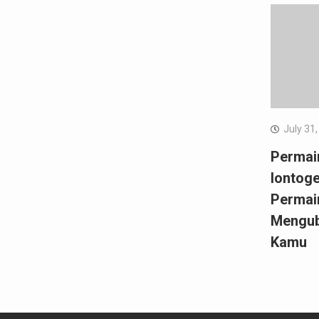
July 31
Permai
Iontoge
Permai
Mengub
Kamu