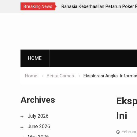
uh Poker Profesional di
Dari Pemula Hingga Ahli: Perjalanan di
Breaking News
Skip
to
content
HOME
Home
Berita Games
Eksplorasi Angka: Informas
Archives
Eksp
Ini
July 2026
June 2026
Februar
May 2026