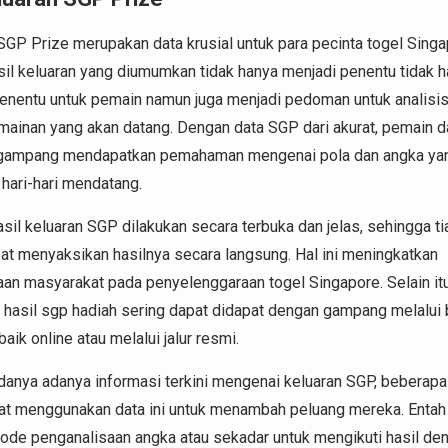
SGP Prize merupakan data krusial untuk para pecinta togel Singa
sil keluaran yang diumumkan tidak hanya menjadi penentu tidak 
enentu untuk pemain namun juga menjadi pedoman untuk analisis
rmainan yang akan datang. Dengan data SGP dari akurat, pemain d
gampang mendapatkan pemahaman mengenai pola dan angka ya
 hari-hari mendatang.
sil keluaran SGP dilakukan secara terbuka dan jelas, sehingga ti
at menyaksikan hasilnya secara langsung. Hal ini meningkatkan
an masyarakat pada penyelenggaraan togel Singapore. Selain itu
hasil sgp hadiah sering dapat didapat dengan gampang melalui
baik online atau melalui jalur resmi.
anya adanya informasi terkini mengenai keluaran SGP, beberapa
at menggunakan data ini untuk menambah peluang mereka. Entah
ode penganalisaan angka atau sekadar untuk mengikuti hasil de