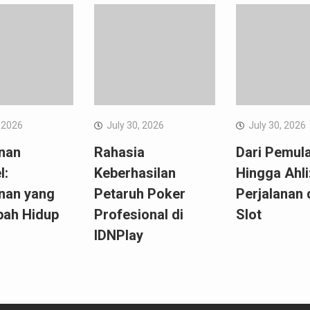
, 2026
July 30, 2026
July 30, 2026
nan
Rahasia
Dari Pemul
l:
Keberhasilan
Hingga Ahli
nan yang
Petaruh Poker
Perjalanan 
ah Hidup
Profesional di
Slot
IDNPlay