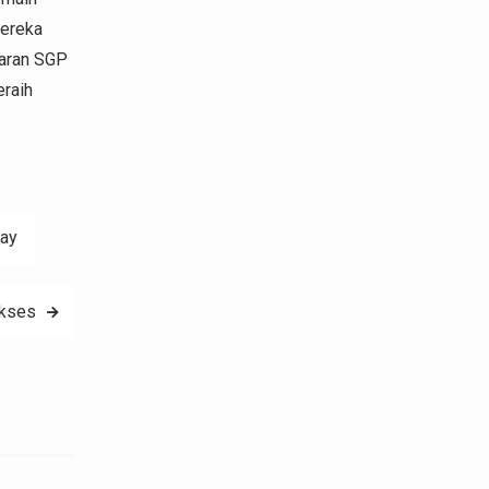
mereka
uaran SGP
eraih
ay
ukses