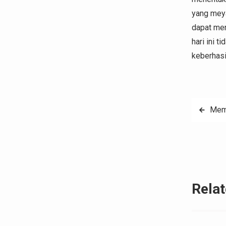
yang meya
dapat men
hari ini 
keberhasi
Post
Memb
navig
Relat