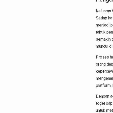
Keluaran 
Setiap ha
menjadi p
taktik pe
semakin 
muncul di
Proses ha
orang dap
kepercaya
mengenai 
platform, 
Dengan ad
togel dap
untuk met