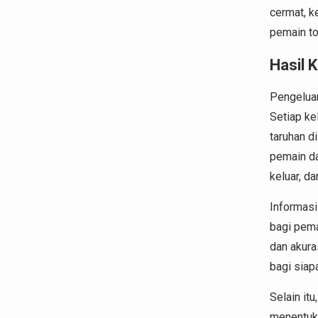
cermat, k
pemain to
Hasil K
Pengeluar
Setiap ke
taruhan d
pemain da
keluar, d
Informasi
bagi pema
dan akura
bagi siap
Selain itu
menentuka