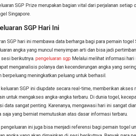
eluaran SGP Prize merupakan bagian vital dari perjalanan setiap 
gel Singapore.
eluaran SGP Hari Ini
an SGP hari ini membawa data berharga bagi para pemain togel 
luaran angka yang muncul menyimpan arti dan bisa jadi pertimba
i sesi berikutnya.
pengeluaran sgp
Melalui melihat informasi hari i
pat menganalisis polanya dan kecenderungan angka yang sering
an berpeluang meningkatkan peluang untuk berhasil.
 keluaran SGP ini diupdate secara real-time, memberikan akses 
in untuk mengakses angka-angka terbaru. Di dunia togel, kecep
si data sangat penting. Karenanya, mengawasi hari ini sangat dia
a saja yang berniat memutuskan atas dasar informasi terbaru.
, pengeluaran ini juga bisa menjadi referensi bagi pemain togel u
n angka yang akan dimainkan di sesi berikutnya. Banyak para p