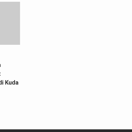
a
:
di Kuda