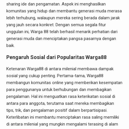
sharing ide dan pengamatan. Aspek ini menghasilkan
komunitas yang hidup dan membantu generasi muda merasa
lebih terhubung, walaupun mereka sering berada dalam jarak
yang jauh secara konkret. Dengan semua segala fitur
unggulan ini, Warga 88 telah berhasil menarik perhatian dari
generasi muda dan menciptakan pangsa pasarnya dengan
baik.
Pengaruh Sosial dari Popularitas Warga88
Ketenaran Warga88 di antara milenial membawa dampak
sosial yang cukup penting. Pertama-tama, Warga88
membangun komunitas online yang memberikan kesempatan
para penggunanya untuk berhubungan dan membagikan
pengalaman. Hal ini menguatkan rasa keterikatan sosial di
antara para anggota, terutama saat mereka membagikan
tips, trik, dan pengalaman positif dalam berpartisipasi.
Keterlibatan ini membantu menciptakan rasa saling memiliki
di antara milenial yang mungkin mengalami terasing di alam