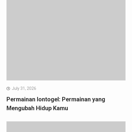
July 31, 2026
Permainan Iontogel: Permainan yang
Mengubah Hidup Kamu