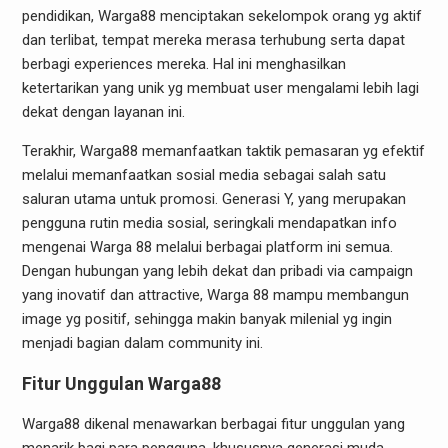
pendidikan, Warga88 menciptakan sekelompok orang yg aktif
dan terlibat, tempat mereka merasa terhubung serta dapat
berbagi experiences mereka. Hal ini menghasilkan
ketertarikan yang unik yg membuat user mengalami lebih lagi
dekat dengan layanan ini.
Terakhir, Warga88 memanfaatkan taktik pemasaran yg efektif
melalui memanfaatkan sosial media sebagai salah satu
saluran utama untuk promosi. Generasi Y, yang merupakan
pengguna rutin media sosial, seringkali mendapatkan info
mengenai Warga 88 melalui berbagai platform ini semua.
Dengan hubungan yang lebih dekat dan pribadi via campaign
yang inovatif dan attractive, Warga 88 mampu membangun
image yg positif, sehingga makin banyak milenial yg ingin
menjadi bagian dalam community ini.
Fitur Unggulan Warga88
Warga88 dikenal menawarkan berbagai fitur unggulan yang