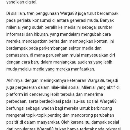
yang kian digital.
Di sisi lain, tren penggunaan Warga88 juga turut berdampak
pada perilaku konsumsi di antara generasi muda. Banyak
milenial yang sudah beralih ke media ini sebagai sumber
informasi dan hiburan, yang mendalam mengubah cara
mereka mendapatkan berita dan membagikan konten. Ini
berdampak pada perkembangan sektor media dan
pemasaran, di mana perusahaan mulai menyesuaikan diri
dengan cara baru dalam menjangkau audiens yang lebih
muda melalui media yang mereka manfaatkan.
Akhirnya, dengan meningkatnya ketenaran Warga88, terjadi
juga pergeseran dalam nilai-nilai sosial. Milenial yang aktif di
platform ini cenderung lebih terbuka dan menerima
perbedaan, serta berdedikasi pada isu-isu sosial. Warga88
berfungsi sebagai wadah bagi mereka untuk berbincang
mengenai topik-topik penting dan mendorong perubahan
positif di dalam masyarakat. Oleh karena itu, dampak sosial
dari popularitas Warga88 bukan hanya terletak pada rekreasi,