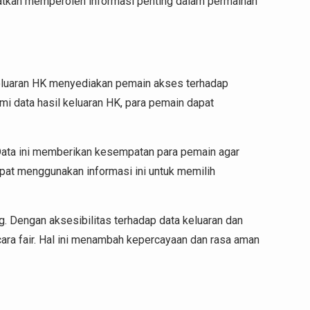
atkan memperoleh informasi penting dalam permainan
geluaran HK menyediakan pemain akses terhadap
i data hasil keluaran HK, para pemain dapat
 Data ini memberikan kesempatan para pemain agar
pat menggunakan informasi ini untuk memilih
g. Dengan aksesibilitas terhadap data keluaran dan
ara fair. Hal ini menambah kepercayaan dan rasa aman