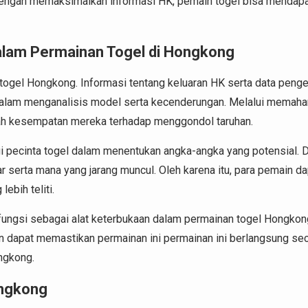
Dengan memaksimalkan informasi HK, pemain togel bisa mendap
dalam Permainan Togel di Hongkong
togel Hongkong. Informasi tentang keluaran HK serta data pen
dalam menganalisis model serta kecenderungan. Melalui memaham
ah kesempatan mereka terhadap menggondol taruhan.
agi pecinta togel dalam menentukan angka-angka yang potensial.
serta mana yang jarang muncul. Oleh karena itu, para pemain da
ebih teliti.
 fungsi sebagai alat keterbukaan dalam permainan togel Hongkon
 dapat memastikan permainan ini permainan ini berlangsung sec
ngkong.
ongkong