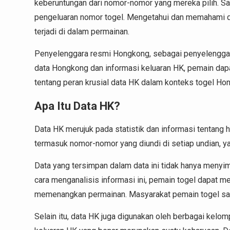
keberuntungan dari nomor-nomor yang mereka pilih. Sa
pengeluaran nomor togel. Mengetahui dan memahami dat
terjadi di dalam permainan.
Penyelenggara resmi Hongkong, sebagai penyelenggar
data Hongkong dan informasi keluaran HK, pemain dapat
tentang peran krusial data HK dalam konteks togel H
Apa Itu Data HK?
Data HK merujuk pada statistik dan informasi tentang 
termasuk nomor-nomor yang diundi di setiap undian, y
Data yang tersimpan dalam data ini tidak hanya menyim
cara menganalisis informasi ini, pemain togel dapat
memenangkan permainan. Masyarakat pemain togel sang
Selain itu, data HK juga digunakan oleh berbagai kelo