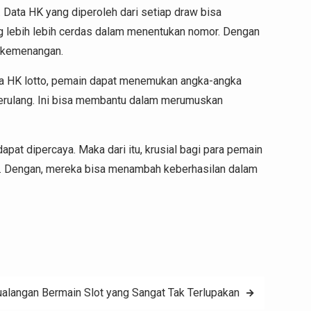
 Data HK yang diperoleh dari setiap draw bisa
 lebih lebih cerdas dalam menentukan nomor. Dengan
h kemenangan.
ata HK lotto, pemain dapat menemukan angka-angka
 berulang. Ini bisa membantu dalam merumuskan
apat dipercaya. Maka dari itu, krusial bagi para pemain
tas. Dengan, mereka bisa menambah keberhasilan dalam
alangan Bermain Slot yang Sangat Tak Terlupakan