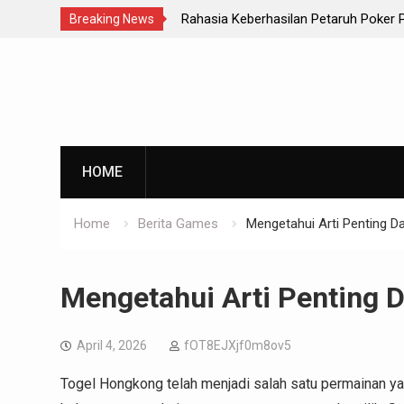
 Keberhasilan Petaruh Poker Profesional di
Dari Pemula Hingga
Breaking News
Skip
to
content
HOME
Home
Berita Games
Mengetahui Arti Penting D
Mengetahui Arti Penting D
April 4, 2026
fOT8EJXjf0m8ov5
Togel Hongkong telah menjadi salah satu permainan yang