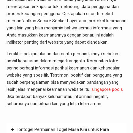
menerapkan enkripsi untuk melindungi data pengguna dan
proses keuangan pengguna. Cek apakah situs tersebut
memanfaatkan Secure Socket Layer atau protokol keamanan
yang lain yang bisa menjamin bahwa semua informasi yang
Anda masukkan keamanannya dengan benar. Ini adalah
indikator penting dari website yang dapat diandalkan.
Terakhir, pelajari ulasan dan cerita pemain lainnya sebelum
ambil keputusan dalam menjadi anggota. Komunitas lotre
sering berbagi informasi perihal keamanan dan kehandalan
website yang spesifik. Testimoni positif dari pengguna yang
sudah berpengalaman bisa menyediakan pandangan yang
lebih jelas mengenai keamanan website itu.
singapore pools
Jika terdapat banyak keluhan atau informasi negatif,
seharusnya cari pilihan lain yang lebih lebih aman.
Post
Iontogel Permainan Togel Masa Kini untuk Para