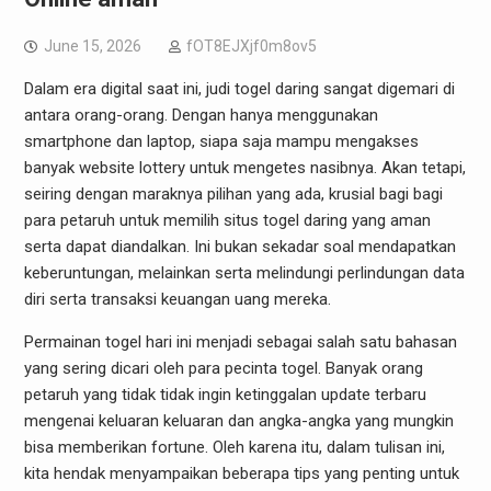
June 15, 2026
fOT8EJXjf0m8ov5
Dalam era digital saat ini, judi togel daring sangat digemari di
antara orang-orang. Dengan hanya menggunakan
smartphone dan laptop, siapa saja mampu mengakses
banyak website lottery untuk mengetes nasibnya. Akan tetapi,
seiring dengan maraknya pilihan yang ada, krusial bagi bagi
para petaruh untuk memilih situs togel daring yang aman
serta dapat diandalkan. Ini bukan sekadar soal mendapatkan
keberuntungan, melainkan serta melindungi perlindungan data
diri serta transaksi keuangan uang mereka.
Permainan togel hari ini menjadi sebagai salah satu bahasan
yang sering dicari oleh para pecinta togel. Banyak orang
petaruh yang tidak tidak ingin ketinggalan update terbaru
mengenai keluaran keluaran dan angka-angka yang mungkin
bisa memberikan fortune. Oleh karena itu, dalam tulisan ini,
kita hendak menyampaikan beberapa tips yang penting untuk