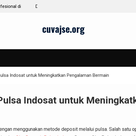
n di Kuda Slot
Mengenal Rakyat Empat D: Kesempatan Ber
dalam Permainan Togel Online
cuvajse.org
Pulsa Indosat untuk Meningkatkan Pengalaman Bermain
Pulsa Indosat untuk Meningka
ngan menggunakan metode deposit melalui pulsa. Salah satu ope