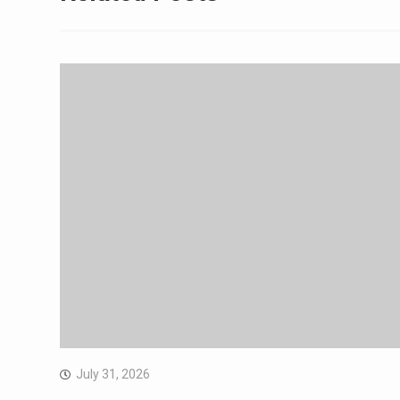
July 31, 2026