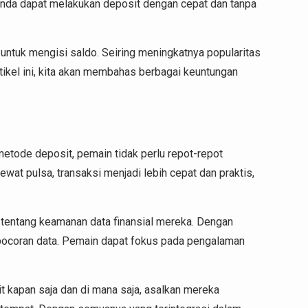
Anda dapat melakukan deposit dengan cepat dan tanpa
 untuk mengisi saldo. Seiring meningkatnya popularitas
ikel ini, kita akan membahas berbagai keuntungan
.
etode deposit, pemain tidak perlu repot-repot
at pulsa, transaksi menjadi lebih cepat dan praktis,
r tentang keamanan data finansial mereka. Dengan
kebocoran data. Pemain dapat fokus pada pengalaman
it kapan saja dan di mana saja, asalkan mereka