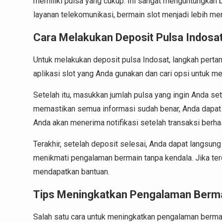
memiliki pulsa yang cukup. Ini sangat menguntungkan 
layanan telekomunikasi, bermain slot menjadi lebih me
Cara Melakukan Deposit Pulsa Indosa
Untuk melakukan deposit pulsa Indosat, langkah pert
aplikasi slot yang Anda gunakan dan cari opsi untuk me
Setelah itu, masukkan jumlah pulsa yang ingin Anda se
memastikan semua informasi sudah benar, Anda dapat
Anda akan menerima notifikasi setelah transaksi berhas
Terakhir, setelah deposit selesai, Anda dapat langsu
menikmati pengalaman bermain tanpa kendala. Jika ter
mendapatkan bantuan.
Tips Meningkatkan Pengalaman Berma
Salah satu cara untuk meningkatkan pengalaman bermai