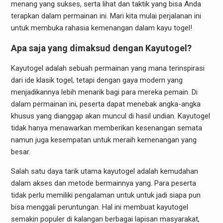
menang yang sukses, serta lihat dan taktik yang bisa Anda
terapkan dalam permainan ini. Mari kita mulai perjalanan ini
untuk membuka rahasia kemenangan dalam kayu togel!
Apa saja yang dimaksud dengan Kayutogel?
Kayutogel adalah sebuah permainan yang mana terinspirasi
dari ide klasik togel, tetapi dengan gaya modern yang
menjadikannya lebih menarik bagi para mereka pemain. Di
dalam permainan ini, peserta dapat menebak angka-angka
khusus yang dianggap akan muncul di hasil undian. Kayutogel
tidak hanya menawarkan memberikan kesenangan semata
namun juga kesempatan untuk meraih kemenangan yang
besar.
Salah satu daya tarik utama kayutogel adalah kemudahan
dalam akses dan metode bermainnya yang. Para peserta
tidak perlu memiliki pengalaman untuk untuk jadi siapa pun
bisa menggali peruntungan. Hal ini membuat kayutogel
semakin populer di kalangan berbagai lapisan masyarakat,