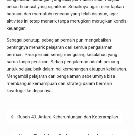
beban finansial yang signifikan. Sebaiknya agar menetapkan
batasan dan mematuhi rencana yang telah disusun, agar
aktivitas ini tetap menarik tanpa merugikan merugikan kondisi
keuangan.
Sebagai penutup, sebagian pemain pun mengabaikan
pentingnya menarik pelajaran dari semua pengalaman
bermain. Para pemain sering mengulang kesalahan yang
sama tanpa penilaian. Setiap pengalaman adalah peluang
untuk belajar, baik dalam hal kemenangan ataupun kekalahan.
Mengambil pelajaran dari pengalaman sebelumnya bisa
membangun kemampuan dan strategi dalam bermain
kayutogel ke depannya.
Post
Rubah 4D: Antara Keberuntungan dan Keterampilan
navigation