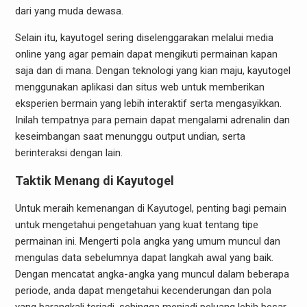
dari yang muda dewasa.
Selain itu, kayutogel sering diselenggarakan melalui media
online yang agar pemain dapat mengikuti permainan kapan
saja dan di mana. Dengan teknologi yang kian maju, kayutogel
menggunakan aplikasi dan situs web untuk memberikan
eksperien bermain yang lebih interaktif serta mengasyikkan.
Inilah tempatnya para pemain dapat mengalami adrenalin dan
keseimbangan saat menunggu output undian, serta
berinteraksi dengan lain.
Taktik Menang di Kayutogel
Untuk meraih kemenangan di Kayutogel, penting bagi pemain
untuk mengetahui pengetahuan yang kuat tentang tipe
permainan ini. Mengerti pola angka yang umum muncul dan
mengulas data sebelumnya dapat langkah awal yang baik.
Dengan mencatat angka-angka yang muncul dalam beberapa
periode, anda dapat mengetahui kecenderungan dan pola