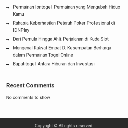
Permainan Iontogel: Permainan yang Mengubah Hidup
Kamu
Rahasia Keberhasilan Petaruh Poker Profesional di
IDNPlay
Dari Pemula Hingga Ahli: Perjalanan di Kuda Slot
Mengenal Rakyat Empat D: Kesempatan Berharga
dalam Permainan Togel Online
Bupatitogel: Antara Hiburan dan Investasi
Recent Comments
No comments to show.
Copyright © All rights reserved.