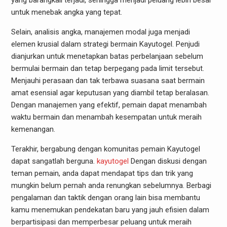
yang barangkali terjadi, sehingga menjadi peluang lebih besar
untuk menebak angka yang tepat.
Selain, analisis angka, manajemen modal juga menjadi
elemen krusial dalam strategi bermain Kayutogel. Penjudi
dianjurkan untuk menetapkan batas perbelanjaan sebelum
bermulai bermain dan tetap berpegang pada limit tersebut.
Menjauhi perasaan dan tak terbawa suasana saat bermain
amat esensial agar keputusan yang diambil tetap beralasan.
Dengan manajemen yang efektif, pemain dapat menambah
waktu bermain dan menambah kesempatan untuk meraih
kemenangan.
Terakhir, bergabung dengan komunitas pemain Kayutogel
dapat sangatlah berguna.
kayutogel
Dengan diskusi dengan
teman pemain, anda dapat mendapat tips dan trik yang
mungkin belum pernah anda renungkan sebelumnya. Berbagi
pengalaman dan taktik dengan orang lain bisa membantu
kamu menemukan pendekatan baru yang jauh efisien dalam
berpartisipasi dan memperbesar peluang untuk meraih