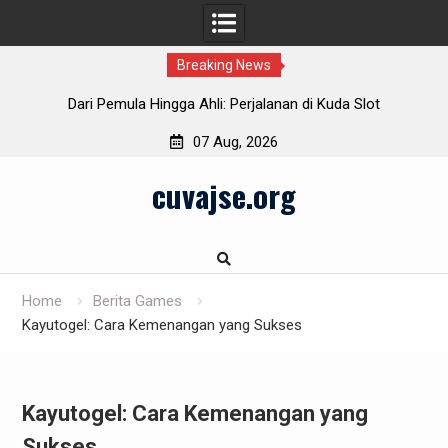
Breaking News
Dari Pemula Hingga Ahli: Perjalanan di Kuda Slot
07 Aug, 2026
Skip
cuvajse.org
to
content
Home
Berita Games
Kayutogel: Cara Kemenangan yang Sukses
Kayutogel: Cara Kemenangan yang
Sukses