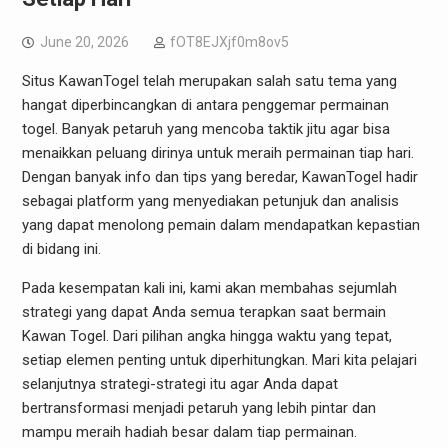
June 20, 2026
fOT8EJXjf0m8ov5
Situs KawanTogel telah merupakan salah satu tema yang
hangat diperbincangkan di antara penggemar permainan
togel. Banyak petaruh yang mencoba taktik jitu agar bisa
menaikkan peluang dirinya untuk meraih permainan tiap hari.
Dengan banyak info dan tips yang beredar, KawanTogel hadir
sebagai platform yang menyediakan petunjuk dan analisis
yang dapat menolong pemain dalam mendapatkan kepastian
di bidang ini.
Pada kesempatan kali ini, kami akan membahas sejumlah
strategi yang dapat Anda semua terapkan saat bermain
Kawan Togel. Dari pilihan angka hingga waktu yang tepat,
setiap elemen penting untuk diperhitungkan. Mari kita pelajari
selanjutnya strategi-strategi itu agar Anda dapat
bertransformasi menjadi petaruh yang lebih pintar dan
mampu meraih hadiah besar dalam tiap permainan.