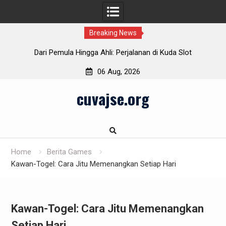
Breaking News
Dari Pemula Hingga Ahli: Perjalanan di Kuda Slot
06 Aug, 2026
Skip
cuvajse.org
to
content
Home
Berita Games
Kawan-Togel: Cara Jitu Memenangkan Setiap Hari
Kawan-Togel: Cara Jitu Memenangkan
Setiap Hari