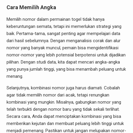
Cara Memilih Angka
Memilih nomor dalam permainan togel tidak hanya
keberuntungan semata, tetapi ini memerlukan strategi yang
baik. Pertama-tama, sangat penting agar mempelajari data
dari hasil sebelumnya. Dengan menganalisis corak dan alur
nomor yang banyak muncul, pemain bisa mengidentifikasi
nomor-nomor yang lebih potensial berpotensi untuk dijadikan
pilihan. Dengan studi data, kita dapat mencari angka-angka
yang punya jumlah tinggi, yang bisa menambah peluang untuk
menang.
Selanjutnya, kombinasi nomor juga harus diamati. Cobalah
agar tidak memilih nomor dari acak, tetapi renungkan
kombinasi yang mungkin. Misalnya, gabungkan nomor yang
telah terbukti dengan nomor baru yang tidak sekali terlihat.
Secara cara, Anda dapat menciptakan kombinasi yang bisa
memberikan kejutan dan membuat peluang lebih tinggi untuk
menjadi pemenang. Pastikan untuk jangan melupakan nomor-