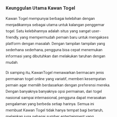
Keunggulan Utama Kawan Togel
Kawan Togel mempunyai berbagai kelebihan dengan
menjadikannya sebagai utama untuk kalangan penggemar
togel. Satu kelebihannya adalah situs yang sangat user-
friendly, yang mempermudah pemain baru untuk mengakses
platform dengan masalah. Dengan tampilan tampilan yang
sederhana sederhana, pengguna bisa cepat menemukan
informasi yang dibutuhkan dan melakukan taruhan dengan
mudah.
Di samping itu, KawanTogel menawarkan bermacam jenis
permainan togel online yang variatif, memberi kesempatan
pemain agar memilih berdasarkan dengan preferensi mereka.
Dengan banyaknya banyaknya opsi permainan, dari togel
nasional sampai internasional, pengguna dapat merasakan
pengalaman yang berbeda setiap harinya. Semua ini
membuat Kawan Togel tidak hanya tempat bagi bertaruh,
melainkan juga sebagai sumber entertainment yang