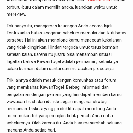
Anda dapat memprediksi hasil yang lebih.
kawantogel
Jangan
terburu-buru dalam memilih angka, luangkan waktu untuk
mereview.
Tak hanya itu, manajemen keuangan Anda secara bijak.
Tentukanlah batas anggaran sebelum memulai dan ikuti batas
tersebut. Hal ini akan menolong kamu mencegah kekalahan
yang tidak diinginkan. Hindari tergoda untuk terus bermain
setelah kalah, karena itu justru bisa menambah situasi.
Ingatlah bahwa KawanTogel adalah permainan, sebaiknya
selalu bermain dalam santai dan merasakan prosesnya.
Trik lainnya adalah masuk dengan komunitas atau forum
yang membahas KawanTogel. Berbagi informasi dan
pengalaman dengan pemain yang lain dapat memberi kamu
wawasan fresh dan ide-ide segar mengenai strategi
permainan. Diskusi yang produktif dapat menolong Anda
menemukan trik yang mungkin tidak pernah Anda coba
sebelumnya. Oleh karena itu, Anda bisa menambah peluang
menang Anda setiap hari.