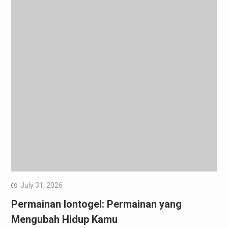
July 31, 2026
Permainan Iontogel: Permainan yang
Mengubah Hidup Kamu