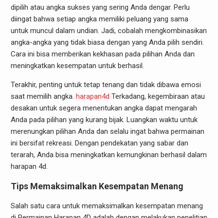
dipilih atau angka sukses yang sering Anda dengar. Perlu
diingat bahwa setiap angka memiliki peluang yang sama
untuk muncul dalam undian. Jadi, cobalah mengkombinasikan
angka-angka yang tidak biasa dengan yang Anda pilih sendiri.
Cara ini bisa memberikan kekhasan pada pilihan Anda dan
meningkatkan kesempatan untuk berhasil.
Terakhir, penting untuk tetap tenang dan tidak dibawa emosi
saat memilih angka.
harapan4d
Terkadang, kegembiraan atau
desakan untuk segera menentukan angka dapat mengarah
Anda pada pilihan yang kurang bijak. Luangkan waktu untuk
merenungkan pilihan Anda dan selalu ingat bahwa permainan
ini bersifat rekreasi. Dengan pendekatan yang sabar dan
terarah, Anda bisa meningkatkan kemungkinan berhasil dalam
harapan 4d.
Tips Memaksimalkan Kesempatan Menang
Salah satu cara untuk memaksimalkan kesempatan menang
di Permainan Harapan 4D adalah dengan melakukan penelitian