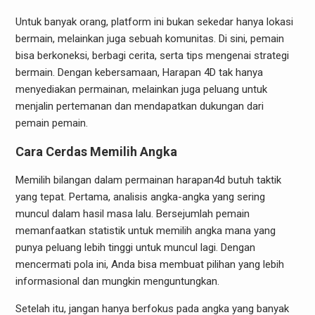
Untuk banyak orang, platform ini bukan sekedar hanya lokasi
bermain, melainkan juga sebuah komunitas. Di sini, pemain
bisa berkoneksi, berbagi cerita, serta tips mengenai strategi
bermain. Dengan kebersamaan, Harapan 4D tak hanya
menyediakan permainan, melainkan juga peluang untuk
menjalin pertemanan dan mendapatkan dukungan dari
pemain pemain.
Cara Cerdas Memilih Angka
Memilih bilangan dalam permainan harapan4d butuh taktik
yang tepat. Pertama, analisis angka-angka yang sering
muncul dalam hasil masa lalu. Bersejumlah pemain
memanfaatkan statistik untuk memilih angka mana yang
punya peluang lebih tinggi untuk muncul lagi. Dengan
mencermati pola ini, Anda bisa membuat pilihan yang lebih
informasional dan mungkin menguntungkan.
Setelah itu, jangan hanya berfokus pada angka yang banyak