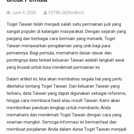
June 9, 2026
fOT8EJXjf0m8ov5
Togel Taiwan telah menjadi salah satu permainan judi yang
sangat populer di kalangan masyarakat. Dengan sejarah yang
panjang dan berbagai cara bermain yang menarik, Togel
Taiwan menawarkan pengalaman yang unik bagi para
pemainnya. Bagi pemula, memahami dasar-dasar dan
pentingnya data terkait keluaran Taiwan adalah langkah awal
yang krusial untuk bisa menikmati permainan ini.
Dalam artikel ini, kita akan membahas segala hal yang perlu
diketahui tentang Togel Taiwan. Dari keluaran Taiwan yang
terbaru, data Taiwan yang dapat digunakan sebagai referensi,
hingga cara membaca hasil atau result Taiwan. Kami akan
memberikan panduan lengkap untuk membantu Anda
memahami dan menikmati Togel Taiwan dengan cara yang
seaman mungkin. Semoga informasi ini bermanfaat dan
membuat perjalanan Anda dalam dunia Togel Taiwan menjadi