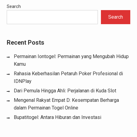
Search
Search
Recent Posts
Permainan Iontogel: Permainan yang Mengubah Hidup
Kamu
Rahasia Keberhasilan Petaruh Poker Profesional di
IDNPlay
Dari Pemula Hingga Ahli: Perjalanan di Kuda Slot
Mengenal Rakyat Empat D: Kesempatan Berharga
dalam Permainan Togel Online
Bupatitogel: Antara Hiburan dan Investasi