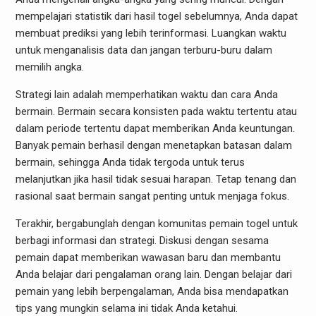
mempelajari statistik dari hasil togel sebelumnya, Anda dapat
membuat prediksi yang lebih terinformasi. Luangkan waktu
untuk menganalisis data dan jangan terburu-buru dalam
memilih angka.
Strategi lain adalah memperhatikan waktu dan cara Anda
bermain. Bermain secara konsisten pada waktu tertentu atau
dalam periode tertentu dapat memberikan Anda keuntungan.
Banyak pemain berhasil dengan menetapkan batasan dalam
bermain, sehingga Anda tidak tergoda untuk terus
melanjutkan jika hasil tidak sesuai harapan. Tetap tenang dan
rasional saat bermain sangat penting untuk menjaga fokus.
Terakhir, bergabunglah dengan komunitas pemain togel untuk
berbagi informasi dan strategi. Diskusi dengan sesama
pemain dapat memberikan wawasan baru dan membantu
Anda belajar dari pengalaman orang lain. Dengan belajar dari
pemain yang lebih berpengalaman, Anda bisa mendapatkan
tips yang mungkin selama ini tidak Anda ketahui.