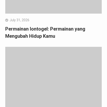
July 31, 2026
Permainan Iontogel: Permainan yang
Mengubah Hidup Kamu