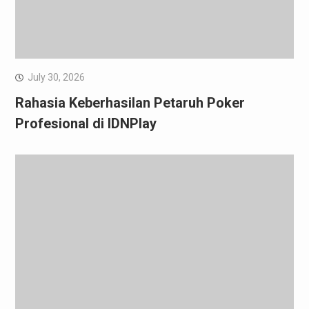
July 30, 2026
Rahasia Keberhasilan Petaruh Poker
Profesional di IDNPlay