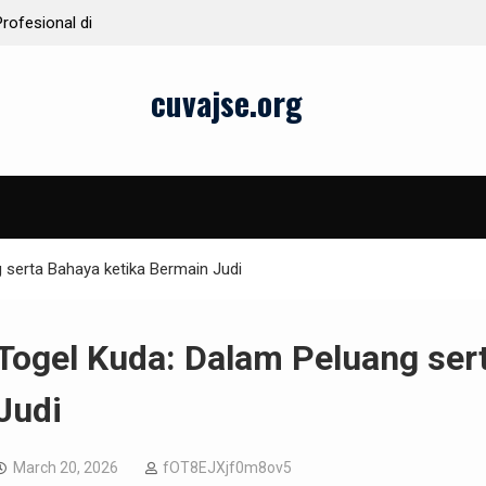
 Perjalanan di Kuda Slot
Mengenal Rakyat Empat D: Kesem
dalam Permainan Togel Online
cuvajse.org
 serta Bahaya ketika Bermain Judi
Togel Kuda: Dalam Peluang ser
Judi
March 20, 2026
fOT8EJXjf0m8ov5