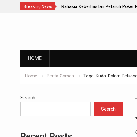
hasilan Petaruh Poker Profesional di
Dari Pemula Hingga Ahli:
Breaking News
Skip
to
content
HOME
Home
Berita Games
Togel Kuda: Dalam Peluang
Search
Search
Recent Posts