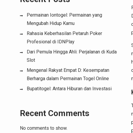
Permainan Iontogel: Permainan yang
Mengubah Hidup Kamu
Rahasia Keberhasilan Petaruh Poker
Profesional di IDNPlay
Dari Pemula Hingga Ahli: Perjalanan di Kuda
Slot
Mengenal Rakyat Empat D: Kesempatan
Berharga dalam Permainan Togel Online
Bupatitogel: Antara Hiburan dan Investasi
Recent Comments
No comments to show.