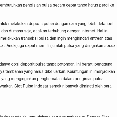
mbutuhkan pengisian pulsa secara cepat tanpa harus pergi ke
uk melakukan deposit pulsa dengan cara yang lebih fleksibel.
an di mana saja, asalkan terhubung dengan internet. Hal ini
melakukan transaksi pulsa dan ingin menghindari antrean atau
at, Anda juga dapat memilih jumlah pulsa yang diinginkan sesuai
danya opsi deposit pulsa tanpa potongan. Ini berarti pengguna
aya tambahan yang harus dikeluarkan. Keuntungan ini menjadikan
na yang menginginkan penghematan dalam pengisian pulsa.
arkan, Slot Pulsa Indosat semakin banyak diminati oleh para