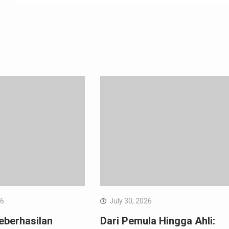
26
July 30, 2026
eberhasilan
Dari Pemula Hingga Ahli: