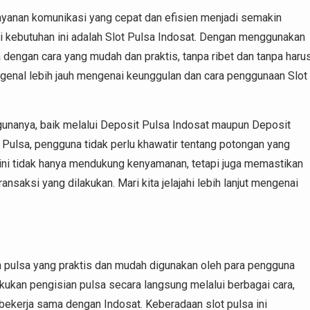
layanan komunikasi yang cepat dan efisien menjadi semakin
i kebutuhan ini adalah Slot Pulsa Indosat. Dengan menggunakan
dengan cara yang mudah dan praktis, tanpa ribet dan tanpa haru
engenal lebih jauh mengenai keunggulan dan cara penggunaan Slot
unanya, baik melalui Deposit Pulsa Indosat maupun Deposit
Pulsa, pengguna tidak perlu khawatir tentang potongan yang
 ini tidak hanya mendukung kenyamanan, tetapi juga memastikan
nsaksi yang dilakukan. Mari kita jelajahi lebih lanjut mengenai
n pulsa yang praktis dan mudah digunakan oleh para pengguna
kukan pengisian pulsa secara langsung melalui berbagai cara,
 bekerja sama dengan Indosat. Keberadaan slot pulsa ini