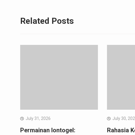
Related Posts
July 31, 2026
July 30, 20
Permainan Iontogel:
Rahasia K