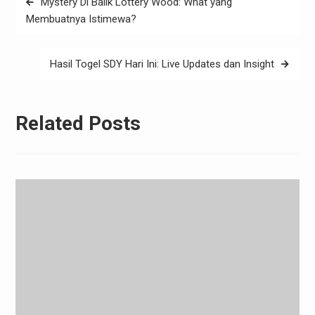
Mystery Di Balik Lottery Wood: What yang
navigation
Membuatnya Istimewa?
Hasil Togel SDY Hari Ini: Live Updates dan Insight
Related Posts