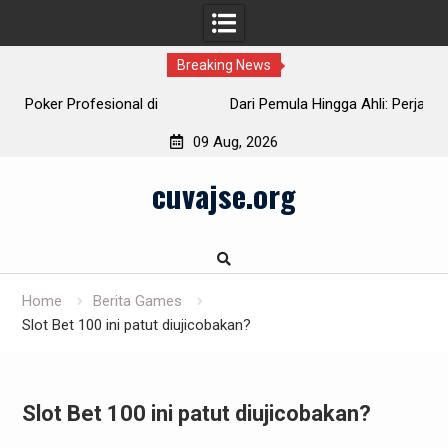
Breaking News
Dari Pemula Hingga Ahli: Perjalanan di Kuda Slot
09 Aug, 2026
Skip
cuvajse.org
to
content
Home
Berita Games
Slot Bet 100 ini patut diujicobakan?
Slot Bet 100 ini patut diujicobakan?