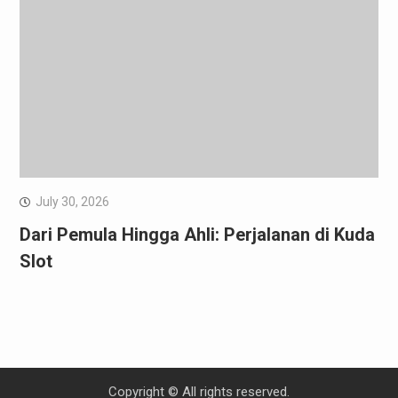
July 30, 2026
Dari Pemula Hingga Ahli: Perjalanan di Kuda
Slot
Copyright © All rights reserved.