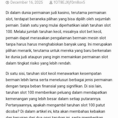
December 16, 2025
fOT8EJXjf0m8ov5
Di dalam dunia permainan judi kasino, terutama permainan
slot, terdapat beraneka pilihan yang bisa dipilih oleh sejumlah
pemain. Salah satu yang mulai diperhatikan ialah taruhan slot
100. Melalui jumlah taruhan kecil, misalnya slot bet kecil,
pemain dapat merasakan pengalaman bermain mesin slot
tanpa harus harus menghabiskan banyak uang. Ini merupakan
pilihan menarik, terutama untuk mereka yang baru berkenalan
ke dunia judi ataupun yang ingin memainkan permainan slot
dalam tingkat risiko yang lebih rendah.
Di satu sisi, taruhan slot kecil menawarkan kesempatan
bermain lebih lama serta menelusuri berbagai jenis permainan
dengan tanpa beban finansial yang signifikan. Di sisi lain,
taruhan slot 100 memberikan peluang dalam mendapatkan
kemenangan yang lebih besar dalam setiap putarannya.
Pertanyaannya, apakah mengambil taruhan slot 100 patut
dicoba? Di dalam artikel ini, kita akan membahas kebaikan
dan kerugian dari dua opsi taruhan ini, serta memberikan