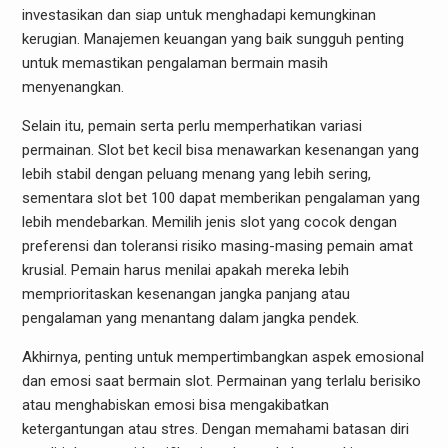
investasikan dan siap untuk menghadapi kemungkinan
kerugian. Manajemen keuangan yang baik sungguh penting
untuk memastikan pengalaman bermain masih
menyenangkan.
Selain itu, pemain serta perlu memperhatikan variasi
permainan. Slot bet kecil bisa menawarkan kesenangan yang
lebih stabil dengan peluang menang yang lebih sering,
sementara slot bet 100 dapat memberikan pengalaman yang
lebih mendebarkan. Memilih jenis slot yang cocok dengan
preferensi dan toleransi risiko masing-masing pemain amat
krusial. Pemain harus menilai apakah mereka lebih
memprioritaskan kesenangan jangka panjang atau
pengalaman yang menantang dalam jangka pendek.
Akhirnya, penting untuk mempertimbangkan aspek emosional
dan emosi saat bermain slot. Permainan yang terlalu berisiko
atau menghabiskan emosi bisa mengakibatkan
ketergantungan atau stres. Dengan memahami batasan diri