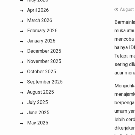
August 
April 2026
March 2026
Bermainla
February 2026
muka atau
mencoba p
January 2026
halnya ID
December 2025
Tetapi, m
November 2025
sering di
October 2025
agar men
September 2025
Menjauhka
August 2025
menajamk
July 2025
berpengal
umum yang
June 2025
lebih cer
May 2025
dikerjaka