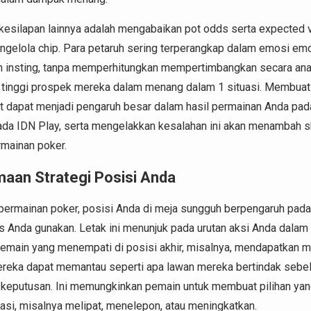
 kesilapan lainnya adalah mengabaikan pot odds serta expected 
ngelola chip. Para petaruh sering terperangkap dalam emosi emo
 insting, tanpa memperhitungkan mempertimbangkan secara anal
tinggi prospek mereka dalam menang dalam 1 situasi. Membuat 
t dapat menjadi pengaruh besar dalam hasil permainan Anda pad
ada IDN Play, serta mengelakkan kesalahan ini akan menambah sk
mainan poker.
aan Strategi Posisi Anda
permainan poker, posisi Anda di meja sungguh berpengaruh pada 
s Anda gunakan. Letak ini menunjuk pada urutan aksi Anda dalam
Pemain yang menempati di posisi akhir, misalnya, mendapatkan m
reka dapat memantau seperti apa lawan mereka bertindak sebe
eputusan. Ini memungkinkan pemain untuk membuat pilihan yan
asi, misalnya melipat, menelepon, atau meningkatkan.