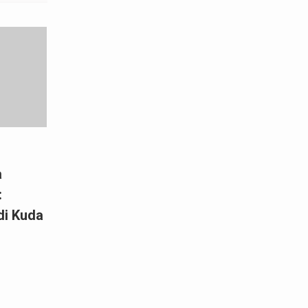
a
:
di Kuda