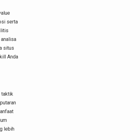
value
si serta
itis
analisa
a situs
ill Anda
taktik
 putaran
anfaat
lum
g lebih