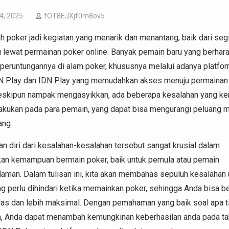
4, 2025
fOT8EJXjf0m8ov5
h poker jadi kegiatan yang menarik dan menantang, baik dari segi
 lewat permainan poker online. Banyak pemain baru yang berhar
eruntungannya di alam poker, khususnya melalui adanya platfor
N Play dan IDN Play yang memudahkan akses menuju permainan i
eskipun nampak mengasyikkan, ada beberapa kesalahan yang ke
lakukan pada para pemain, yang dapat bisa mengurangi peluang 
ang.
n diri dari kesalahan-kesalahan tersebut sangat krusial dalam
an kemampuan bermain poker, baik untuk pemula atau pemain
aman. Dalam tulisan ini, kita akan membahas sepuluh kesalaha
 perlu dihindari ketika memainkan poker, sehingga Anda bisa b
das dan lebih maksimal. Dengan pemahaman yang baik soal apa t
n, Anda dapat menambah kemungkinan keberhasilan anda pada ta