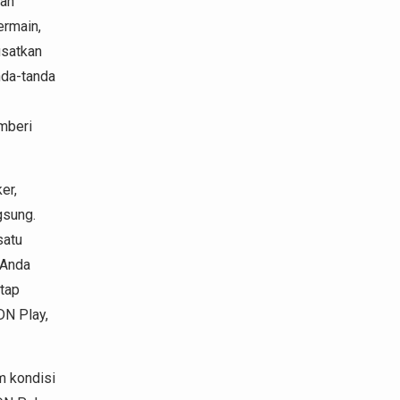
lah
ermain,
usatkan
nda-tanda
mberi
er,
gsung.
satu
 Anda
tap
DN Play,
 kondisi