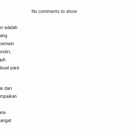
No comments to show.
er adalah
rang
 pemain
ndiri,
guh
buat para
i dari
yampaikan
ana
sangat