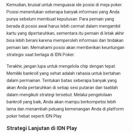
Kemudian, krusial untuk menguasai ide posisi di meja poker.
Posisi menentukan seberapa banyak informasi yang Anda
punya sebelum membuat keputusan. Para pemain yang
berada di posisi awal harus lebih cermat dalam mengambil
kartu yang dipertaruhkan, sementara itu pemain di letak akhir
bisa lebih berani karena memperoleh informasi dari tindakan
pemain lain. Memahami posisi akan memberikan keuntungan
strategis saat berlaga di IDN Poker.
Terakhir, jangan lupa untuk mengelola chip dengan tepat.
Memiliki bankroll yang sehat adalah rahasia untuk bertahan
dalam permainan. Tentukan batas seberapa banyak yang
akan Anda pertaruhkan di setiap sesi putaran dan taatilah
dalam mengikuti strategi tersebut. Melalui pengelolaan
bankroll yang baik, Anda akan mampu berkompetisi lebih
lama dan menambah peluang kemenangan Anda di platform
poker hebat seperti IDN Play.
Strategi Lanjutan di IDN Play