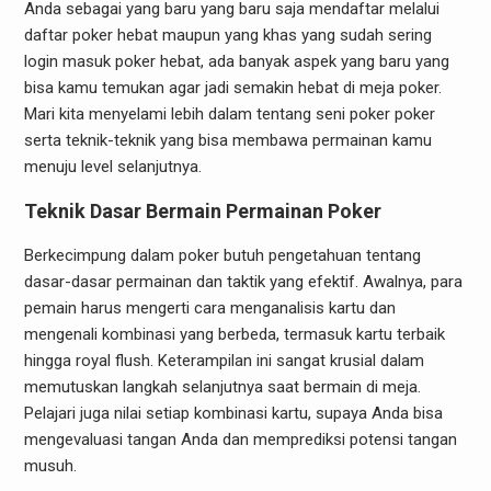
Anda sebagai yang baru yang baru saja mendaftar melalui
daftar poker hebat maupun yang khas yang sudah sering
login masuk poker hebat, ada banyak aspek yang baru yang
bisa kamu temukan agar jadi semakin hebat di meja poker.
Mari kita menyelami lebih dalam tentang seni poker poker
serta teknik-teknik yang bisa membawa permainan kamu
menuju level selanjutnya.
Teknik Dasar Bermain Permainan Poker
Berkecimpung dalam poker butuh pengetahuan tentang
dasar-dasar permainan dan taktik yang efektif. Awalnya, para
pemain harus mengerti cara menganalisis kartu dan
mengenali kombinasi yang berbeda, termasuk kartu terbaik
hingga royal flush. Keterampilan ini sangat krusial dalam
memutuskan langkah selanjutnya saat bermain di meja.
Pelajari juga nilai setiap kombinasi kartu, supaya Anda bisa
mengevaluasi tangan Anda dan memprediksi potensi tangan
musuh.