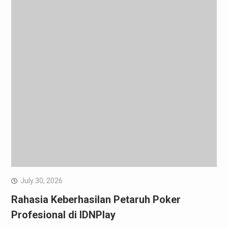
July 30, 2026
Rahasia Keberhasilan Petaruh Poker
Profesional di IDNPlay