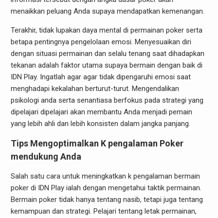
menaikkan peluang Anda supaya mendapatkan kemenangan.
Terakhir, tidak lupakan daya mental di permainan poker serta
betapa pentingnya pengelolaan emosi. Menyesuaikan diri
dengan situasi permainan dan selalu tenang saat dihadapkan
tekanan adalah faktor utama supaya bermain dengan baik di
IDN Play. Ingatlah agar agar tidak dipengaruhi emosi saat
menghadapi kekalahan berturut-turut. Mengendalikan
psikologi anda serta senantiasa berfokus pada strategi yang
dipelajari dipelajari akan membantu Anda menjadi pemain
yang lebih ahli dan lebih konsisten dalam jangka panjang.
Tips Mengoptimalkan K pengalaman Poker
mendukung Anda
Salah satu cara untuk meningkatkan k pengalaman bermain
poker di IDN Play ialah dengan mengetahui taktik permainan.
Bermain poker tidak hanya tentang nasib, tetapi juga tentang
kemampuan dan strategi. Pelajari tentang letak permainan,