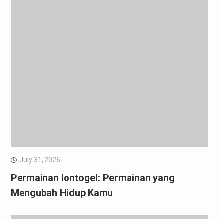
July 31, 2026
Permainan Iontogel: Permainan yang
Mengubah Hidup Kamu