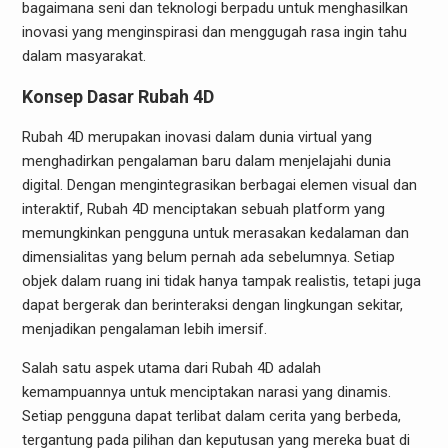
bagaimana seni dan teknologi berpadu untuk menghasilkan
inovasi yang menginspirasi dan menggugah rasa ingin tahu
dalam masyarakat.
Konsep Dasar Rubah 4D
Rubah 4D merupakan inovasi dalam dunia virtual yang
menghadirkan pengalaman baru dalam menjelajahi dunia
digital. Dengan mengintegrasikan berbagai elemen visual dan
interaktif, Rubah 4D menciptakan sebuah platform yang
memungkinkan pengguna untuk merasakan kedalaman dan
dimensialitas yang belum pernah ada sebelumnya. Setiap
objek dalam ruang ini tidak hanya tampak realistis, tetapi juga
dapat bergerak dan berinteraksi dengan lingkungan sekitar,
menjadikan pengalaman lebih imersif.
Salah satu aspek utama dari Rubah 4D adalah
kemampuannya untuk menciptakan narasi yang dinamis.
Setiap pengguna dapat terlibat dalam cerita yang berbeda,
tergantung pada pilihan dan keputusan yang mereka buat di