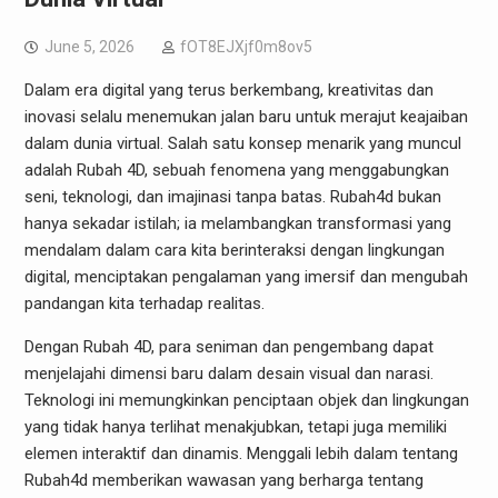
June 5, 2026
fOT8EJXjf0m8ov5
Dalam era digital yang terus berkembang, kreativitas dan
inovasi selalu menemukan jalan baru untuk merajut keajaiban
dalam dunia virtual. Salah satu konsep menarik yang muncul
adalah Rubah 4D, sebuah fenomena yang menggabungkan
seni, teknologi, dan imajinasi tanpa batas. Rubah4d bukan
hanya sekadar istilah; ia melambangkan transformasi yang
mendalam dalam cara kita berinteraksi dengan lingkungan
digital, menciptakan pengalaman yang imersif dan mengubah
pandangan kita terhadap realitas.
Dengan Rubah 4D, para seniman dan pengembang dapat
menjelajahi dimensi baru dalam desain visual dan narasi.
Teknologi ini memungkinkan penciptaan objek dan lingkungan
yang tidak hanya terlihat menakjubkan, tetapi juga memiliki
elemen interaktif dan dinamis. Menggali lebih dalam tentang
Rubah4d memberikan wawasan yang berharga tentang