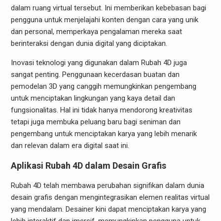
dalam ruang virtual tersebut. Ini memberikan kebebasan bagi
pengguna untuk menjelajahi konten dengan cara yang unik
dan personal, memperkaya pengalaman mereka saat
berinteraksi dengan dunia digital yang diciptakan.
Inovasi teknologi yang digunakan dalam Rubah 4D juga
sangat penting. Penggunaan kecerdasan buatan dan
pemodelan 3D yang canggih memungkinkan pengembang
untuk menciptakan lingkungan yang kaya detail dan
fungsionalitas. Hal ini tidak hanya mendorong kreativitas
tetapi juga membuka peluang baru bagi seniman dan
pengembang untuk menciptakan karya yang lebih menarik
dan relevan dalam era digital saat ini.
Aplikasi Rubah 4D dalam Desain Grafis
Rubah 4D telah membawa perubahan signifikan dalam dunia
desain grafis dengan mengintegrasikan elemen realitas virtual
yang mendalam. Desainer kini dapat menciptakan karya yang