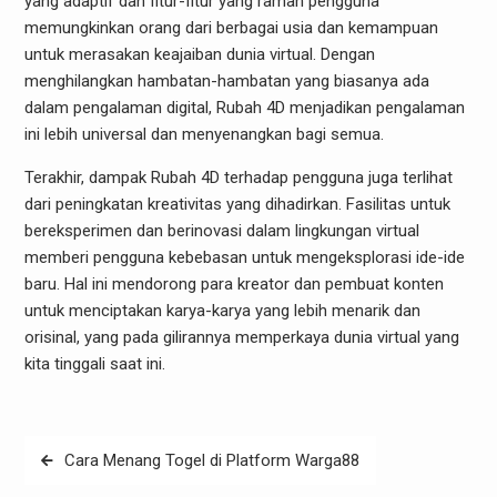
yang adaptif dan fitur-fitur yang ramah pengguna
memungkinkan orang dari berbagai usia dan kemampuan
untuk merasakan keajaiban dunia virtual. Dengan
menghilangkan hambatan-hambatan yang biasanya ada
dalam pengalaman digital, Rubah 4D menjadikan pengalaman
ini lebih universal dan menyenangkan bagi semua.
Terakhir, dampak Rubah 4D terhadap pengguna juga terlihat
dari peningkatan kreativitas yang dihadirkan. Fasilitas untuk
bereksperimen dan berinovasi dalam lingkungan virtual
memberi pengguna kebebasan untuk mengeksplorasi ide-ide
baru. Hal ini mendorong para kreator dan pembuat konten
untuk menciptakan karya-karya yang lebih menarik dan
orisinal, yang pada gilirannya memperkaya dunia virtual yang
kita tinggali saat ini.
Post
Cara Menang Togel di Platform Warga88
navigation