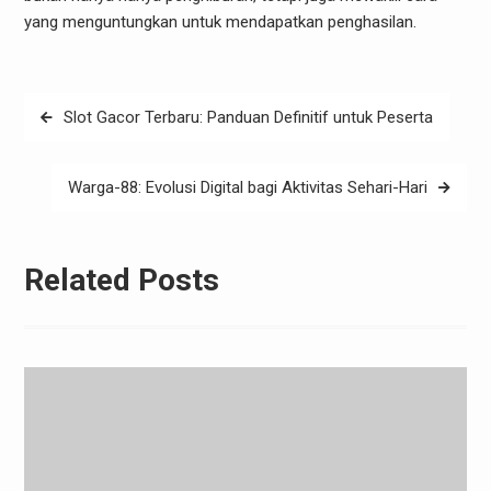
yang menguntungkan untuk mendapatkan penghasilan.
Post
Slot Gacor Terbaru: Panduan Definitif untuk Peserta
navigation
Warga-88: Evolusi Digital bagi Aktivitas Sehari-Hari
Related Posts