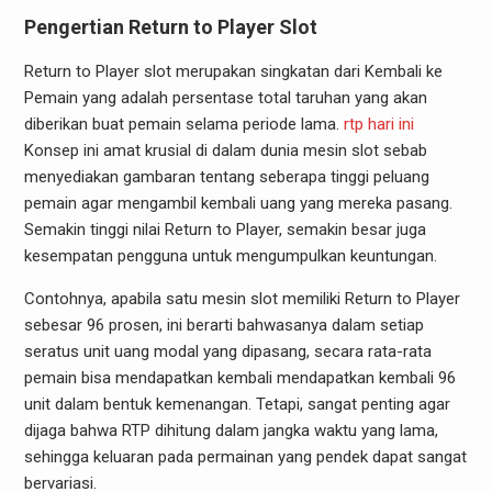
Pengertian Return to Player Slot
Return to Player slot merupakan singkatan dari Kembali ke
Pemain yang adalah persentase total taruhan yang akan
diberikan buat pemain selama periode lama.
rtp hari ini
Konsep ini amat krusial di dalam dunia mesin slot sebab
menyediakan gambaran tentang seberapa tinggi peluang
pemain agar mengambil kembali uang yang mereka pasang.
Semakin tinggi nilai Return to Player, semakin besar juga
kesempatan pengguna untuk mengumpulkan keuntungan.
Contohnya, apabila satu mesin slot memiliki Return to Player
sebesar 96 prosen, ini berarti bahwasanya dalam setiap
seratus unit uang modal yang dipasang, secara rata-rata
pemain bisa mendapatkan kembali mendapatkan kembali 96
unit dalam bentuk kemenangan. Tetapi, sangat penting agar
dijaga bahwa RTP dihitung dalam jangka waktu yang lama,
sehingga keluaran pada permainan yang pendek dapat sangat
bervariasi.