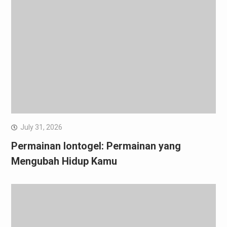
July 31, 2026
Permainan Iontogel: Permainan yang
Mengubah Hidup Kamu