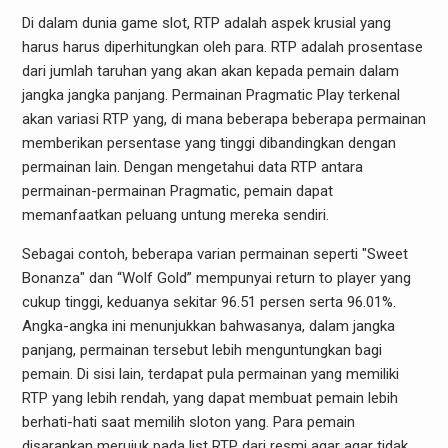
Di dalam dunia game slot, RTP adalah aspek krusial yang
harus harus diperhitungkan oleh para. RTP adalah prosentase
dari jumlah taruhan yang akan akan kepada pemain dalam
jangka jangka panjang. Permainan Pragmatic Play terkenal
akan variasi RTP yang, di mana beberapa beberapa permainan
memberikan persentase yang tinggi dibandingkan dengan
permainan lain. Dengan mengetahui data RTP antara
permainan-permainan Pragmatic, pemain dapat
memanfaatkan peluang untung mereka sendiri.
Sebagai contoh, beberapa varian permainan seperti "Sweet
Bonanza" dan “Wolf Gold” mempunyai return to player yang
cukup tinggi, keduanya sekitar 96.51 persen serta 96.01%.
Angka-angka ini menunjukkan bahwasanya, dalam jangka
panjang, permainan tersebut lebih menguntungkan bagi
pemain. Di sisi lain, terdapat pula permainan yang memiliki
RTP yang lebih rendah, yang dapat membuat pemain lebih
berhati-hati saat memilih sloton yang. Para pemain
disarankan merujuk pada list RTP dari resmi agar agar tidak