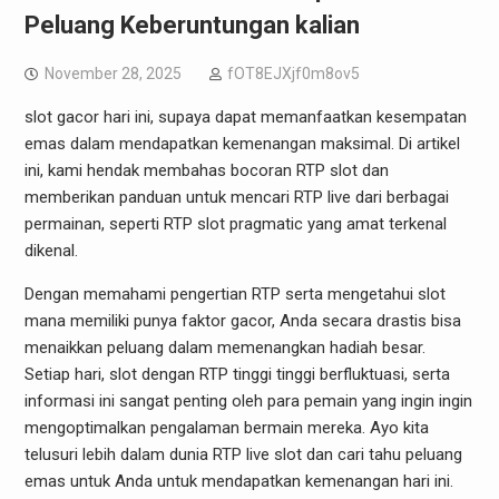
Peluang Keberuntungan kalian
November 28, 2025
fOT8EJXjf0m8ov5
slot gacor hari ini, supaya dapat memanfaatkan kesempatan
emas dalam mendapatkan kemenangan maksimal. Di artikel
ini, kami hendak membahas bocoran RTP slot dan
memberikan panduan untuk mencari RTP live dari berbagai
permainan, seperti RTP slot pragmatic yang amat terkenal
dikenal.
Dengan memahami pengertian RTP serta mengetahui slot
mana memiliki punya faktor gacor, Anda secara drastis bisa
menaikkan peluang dalam memenangkan hadiah besar.
Setiap hari, slot dengan RTP tinggi tinggi berfluktuasi, serta
informasi ini sangat penting oleh para pemain yang ingin ingin
mengoptimalkan pengalaman bermain mereka. Ayo kita
telusuri lebih dalam dunia RTP live slot dan cari tahu peluang
emas untuk Anda untuk mendapatkan kemenangan hari ini.