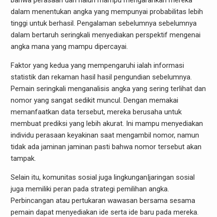
bahwa perasaan dan naluri mampu mengarahkan mereka
dalam menentukan angka yang mempunyai probabilitas lebih
tinggi untuk berhasil. Pengalaman sebelumnya sebelumnya
dalam bertaruh seringkali menyediakan perspektif mengenai
angka mana yang mampu dipercayai.
Faktor yang kedua yang mempengaruhi ialah informasi
statistik dan rekaman hasil hasil pengundian sebelumnya.
Pemain seringkali menganalisis angka yang sering terlihat dan
nomor yang sangat sedikit muncul. Dengan memakai
memanfaatkan data tersebut, mereka berusaha untuk
membuat prediksi yang lebih akurat. Ini mampu menyediakan
individu perasaan keyakinan saat mengambil nomor, namun
tidak ada jaminan jaminan pasti bahwa nomor tersebut akan
tampak.
Selain itu, komunitas sosial juga lingkungan|jaringan sosial
juga memiliki peran pada strategi pemilihan angka.
Perbincangan atau pertukaran wawasan bersama sesama
pemain dapat menyediakan ide serta ide baru pada mereka.