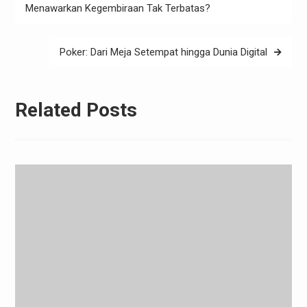
navigation
Menawarkan Kegembiraan Tak Terbatas?
Poker: Dari Meja Setempat hingga Dunia Digital
Related Posts