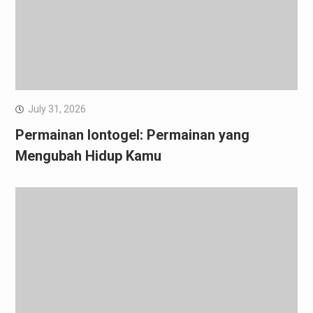
July 31, 2026
Permainan Iontogel: Permainan yang
Mengubah Hidup Kamu