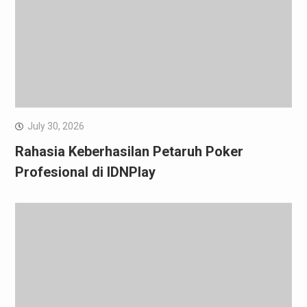
July 30, 2026
Rahasia Keberhasilan Petaruh Poker
Profesional di IDNPlay