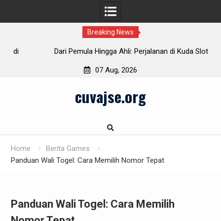
Breaking News
Dari Pemula Hingga Ahli: Perjalanan di Kuda Slot
07 Aug, 2026
Skip
cuvajse.org
to
content
Home
Berita Games
Panduan Wali Togel: Cara Memilih Nomor Tepat
Panduan Wali Togel: Cara Memilih
Nomor Tepat