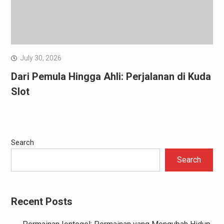
July 30, 2026
Dari Pemula Hingga Ahli: Perjalanan di Kuda
Slot
Search
Search
Recent Posts