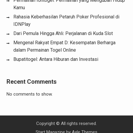
Permainan Iontogel: Permainan yang Mengubah Hidup
Kamu
Rahasia Keberhasilan Petaruh Poker Profesional di
IDNPlay
Dari Pemula Hingga Ahli: Perjalanan di Kuda Slot
Mengenal Rakyat Empat D: Kesempatan Berharga
dalam Permainan Togel Online
Bupatitogel: Antara Hiburan dan Investasi
Recent Comments
No comments to show.
Copyright © All rights reserved.
Start Magazine by
Axle Themes