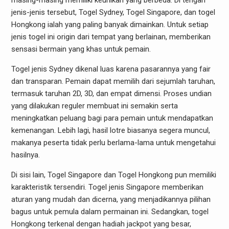
masing-masing memiliki keunikan yang berbeda. Di tengah
jenis-jenis tersebut, Togel Sydney, Togel Singapore, dan togel
Hongkong ialah yang paling banyak dimainkan. Untuk setiap
jenis togel ini origin dari tempat yang berlainan, memberikan
sensasi bermain yang khas untuk pemain.
Togel jenis Sydney dikenal luas karena pasarannya yang fair
dan transparan. Pemain dapat memilih dari sejumlah taruhan,
termasuk taruhan 2D, 3D, dan empat dimensi. Proses undian
yang dilakukan reguler membuat ini semakin serta
meningkatkan peluang bagi para pemain untuk mendapatkan
kemenangan. Lebih lagi, hasil lotre biasanya segera muncul,
makanya peserta tidak perlu berlama-lama untuk mengetahui
hasilnya.
Di sisi lain, Togel Singapore dan Togel Hongkong pun memiliki
karakteristik tersendiri. Togel jenis Singapore memberikan
aturan yang mudah dan dicerna, yang menjadikannya pilihan
bagus untuk pemula dalam permainan ini. Sedangkan, togel
Hongkong terkenal dengan hadiah jackpot yang besar,