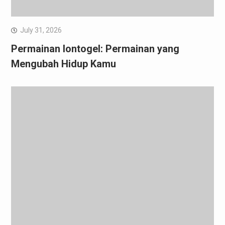
July 31, 2026
Permainan Iontogel: Permainan yang
Mengubah Hidup Kamu