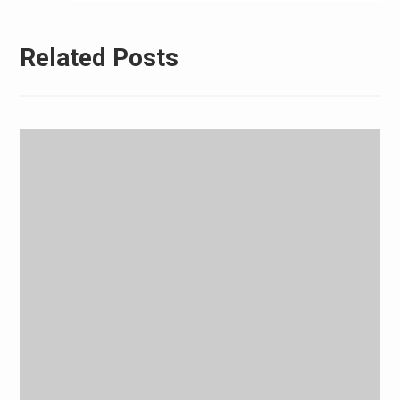
Related Posts