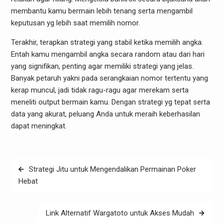
membantu kamu bermain lebih tenang serta mengambil
keputusan yg lebih saat memilih nomor.
Terakhir, terapkan strategi yang stabil ketika memilih angka.
Entah kamu mengambil angka secara random atau dari hari
yang signifikan, penting agar memiliki strategi yang jelas.
Banyak petaruh yakni pada serangkaian nomor tertentu yang
kerap muncul, jadi tidak ragu-ragu agar merekam serta
meneliti output bermain kamu. Dengan strategi yg tepat serta
data yang akurat, peluang Anda untuk meraih keberhasilan
dapat meningkat.
Post
Strategi Jitu untuk Mengendalikan Permainan Poker
navigation
Hebat
Link Alternatif Wargatoto untuk Akses Mudah