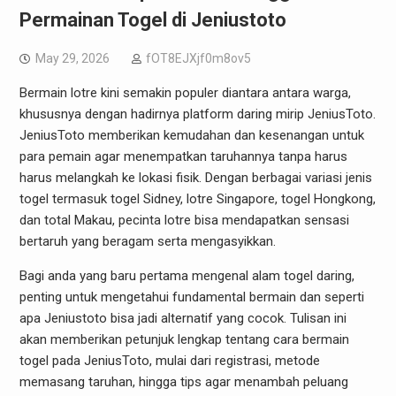
Permainan Togel di Jeniustoto
May 29, 2026
fOT8EJXjf0m8ov5
Bermain lotre kini semakin populer diantara antara warga,
khususnya dengan hadirnya platform daring mirip JeniusToto.
JeniusToto memberikan kemudahan dan kesenangan untuk
para pemain agar menempatkan taruhannya tanpa harus
harus melangkah ke lokasi fisik. Dengan berbagai variasi jenis
togel termasuk togel Sidney, lotre Singapore, togel Hongkong,
dan total Makau, pecinta lotre bisa mendapatkan sensasi
bertaruh yang beragam serta mengasyikkan.
Bagi anda yang baru pertama mengenal alam togel daring,
penting untuk mengetahui fundamental bermain dan seperti
apa Jeniustoto bisa jadi alternatif yang cocok. Tulisan ini
akan memberikan petunjuk lengkap tentang cara bermain
togel pada JeniusToto, mulai dari registrasi, metode
memasang taruhan, hingga tips agar menambah peluang