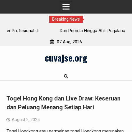
Breaking News
Dari Pemula Hingga Ahli: Perjalanan di Kuda Slot
07 Aug, 2026
Skip
cuvajse.org
to
content
Togel Hong Kong dan Live Draw: Keseruan
dan Peluang Menang Setiap Hari
August 2, 2025
Togel Hongkong atau permainan togel Hongkong merupakan