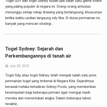
Togel SDY dan togel Sidney sudah jadi salah satu game lotere
yang paling populer di negara ini. Orang-orang antusias
menunggu setiap rekap drawing yang berlangsung, khususnya
ketika waktu undian langsung sdy tiba. Di dunia permainan ini,
banyak yang mencari strategi…
Togel Sydney: Sejarah dan
Perkembangannya di tanah air
July 28, 2025
Togel Sdy, atau togel Sidney, telah menjadi salah satu jenis
permainan togel yang terkenal di Negara Kita. Sejarahnya
berawal melalui kehadiran Sidney Pools, yang memberikan
kesempatan bagi beberapa pemain agar menguji nasib
mereka dari menentukan angka. Dalam beberapa tahun
terakhir,…