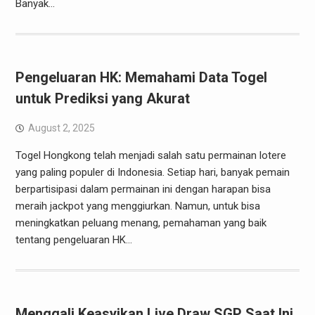
Banyak…
Pengeluaran HK: Memahami Data Togel
untuk Prediksi yang Akurat
August 2, 2025
Togel Hongkong telah menjadi salah satu permainan lotere
yang paling populer di Indonesia. Setiap hari, banyak pemain
berpartisipasi dalam permainan ini dengan harapan bisa
meraih jackpot yang menggiurkan. Namun, untuk bisa
meningkatkan peluang menang, pemahaman yang baik
tentang pengeluaran HK…
Menggali Keasyikan Live Draw SGP Saat Ini