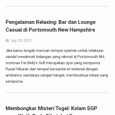
Pengalaman Relaxing: Bar dan Lounge
Casual di Portsmouth New Hampshire
July 29, 2025
Jika kamu tengah mencari tempat nyaman untuk relaksasi
sambil menikmati hidangan yang nikmat di Portsmouth NH,
restoran Fat Belly’s Grill merupakan opsi yang sempurna.
Pusat hiburan dan tempat bersantai ini terkenal dengan
ambiance santainya sangat hangat, membuatnya lokasi yang
sempurna…
Membongkar Misteri Togel: Kolam SGP