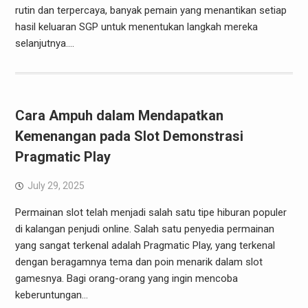
rutin dan terpercaya, banyak pemain yang menantikan setiap
hasil keluaran SGP untuk menentukan langkah mereka
selanjutnya.…
Cara Ampuh dalam Mendapatkan
Kemenangan pada Slot Demonstrasi
Pragmatic Play
July 29, 2025
Permainan slot telah menjadi salah satu tipe hiburan populer
di kalangan penjudi online. Salah satu penyedia permainan
yang sangat terkenal adalah Pragmatic Play, yang terkenal
dengan beragamnya tema dan poin menarik dalam slot
gamesnya. Bagi orang-orang yang ingin mencoba
keberuntungan…