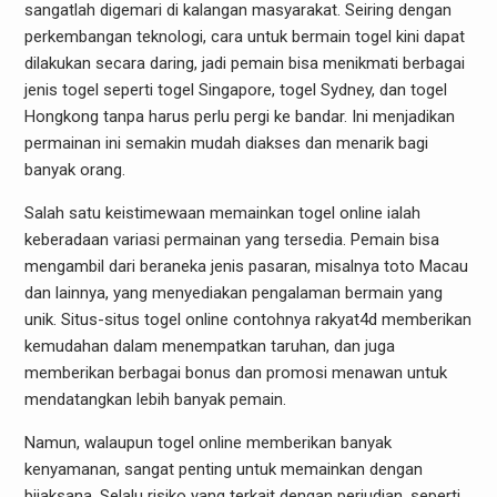
sangatlah digemari di kalangan masyarakat. Seiring dengan
perkembangan teknologi, cara untuk bermain togel kini dapat
dilakukan secara daring, jadi pemain bisa menikmati berbagai
jenis togel seperti togel Singapore, togel Sydney, dan togel
Hongkong tanpa harus perlu pergi ke bandar. Ini menjadikan
permainan ini semakin mudah diakses dan menarik bagi
banyak orang.
Salah satu keistimewaan memainkan togel online ialah
keberadaan variasi permainan yang tersedia. Pemain bisa
mengambil dari beraneka jenis pasaran, misalnya toto Macau
dan lainnya, yang menyediakan pengalaman bermain yang
unik. Situs-situs togel online contohnya rakyat4d memberikan
kemudahan dalam menempatkan taruhan, dan juga
memberikan berbagai bonus dan promosi menawan untuk
mendatangkan lebih banyak pemain.
Namun, walaupun togel online memberikan banyak
kenyamanan, sangat penting untuk memainkan dengan
bijaksana. Selalu risiko yang terkait dengan perjudian, seperti