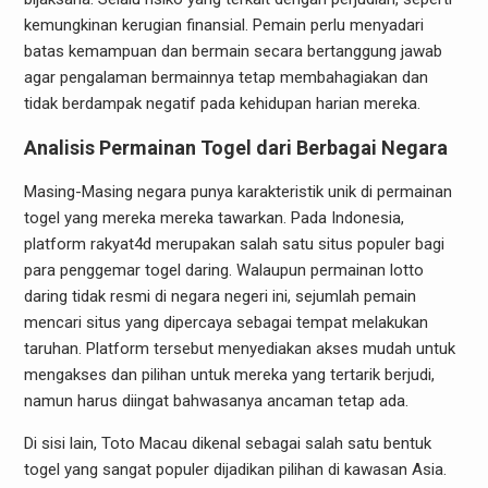
kemungkinan kerugian finansial. Pemain perlu menyadari
batas kemampuan dan bermain secara bertanggung jawab
agar pengalaman bermainnya tetap membahagiakan dan
tidak berdampak negatif pada kehidupan harian mereka.
Analisis Permainan Togel dari Berbagai Negara
Masing-Masing negara punya karakteristik unik di permainan
togel yang mereka mereka tawarkan. Pada Indonesia,
platform rakyat4d merupakan salah satu situs populer bagi
para penggemar togel daring. Walaupun permainan lotto
daring tidak resmi di negara negeri ini, sejumlah pemain
mencari situs yang dipercaya sebagai tempat melakukan
taruhan. Platform tersebut menyediakan akses mudah untuk
mengakses dan pilihan untuk mereka yang tertarik berjudi,
namun harus diingat bahwasanya ancaman tetap ada.
Di sisi lain, Toto Macau dikenal sebagai salah satu bentuk
togel yang sangat populer dijadikan pilihan di kawasan Asia.