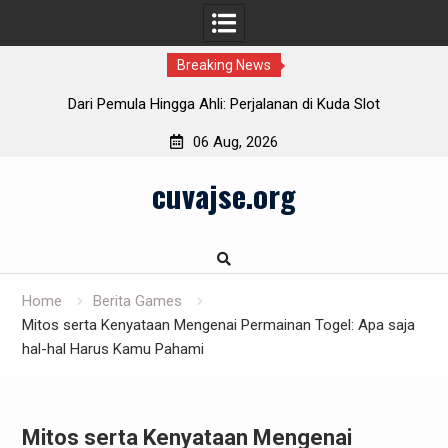
Breaking News
Dari Pemula Hingga Ahli: Perjalanan di Kuda Slot
06 Aug, 2026
Skip
cuvajse.org
to
content
Home
Berita Games
Mitos serta Kenyataan Mengenai Permainan Togel: Apa saja
hal-hal Harus Kamu Pahami
Mitos serta Kenyataan Mengenai