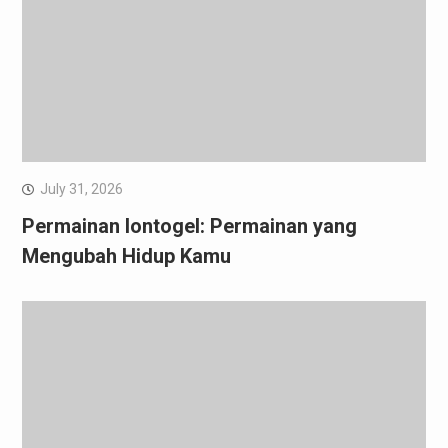
July 31, 2026
Permainan Iontogel: Permainan yang
Mengubah Hidup Kamu