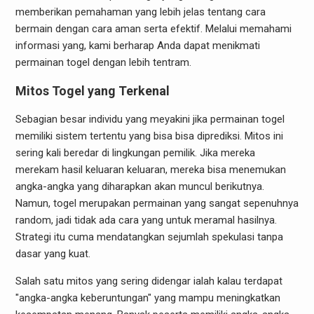
memberikan pemahaman yang lebih jelas tentang cara
bermain dengan cara aman serta efektif. Melalui memahami
informasi yang, kami berharap Anda dapat menikmati
permainan togel dengan lebih tentram.
Mitos Togel yang Terkenal
Sebagian besar individu yang meyakini jika permainan togel
memiliki sistem tertentu yang bisa bisa diprediksi. Mitos ini
sering kali beredar di lingkungan pemilik. Jika mereka
merekam hasil keluaran keluaran, mereka bisa menemukan
angka-angka yang diharapkan akan muncul berikutnya.
Namun, togel merupakan permainan yang sangat sepenuhnya
random, jadi tidak ada cara yang untuk meramal hasilnya.
Strategi itu cuma mendatangkan sejumlah spekulasi tanpa
dasar yang kuat.
Salah satu mitos yang sering didengar ialah kalau terdapat
"angka-angka keberuntungan" yang mampu meningkatkan