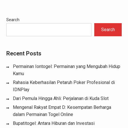
Search
Search
Recent Posts
Permainan Iontogel: Permainan yang Mengubah Hidup
Kamu
Rahasia Keberhasilan Petaruh Poker Profesional di
IDNPlay
Dari Pemula Hingga Ahli: Perjalanan di Kuda Slot
Mengenal Rakyat Empat D: Kesempatan Berharga
dalam Permainan Togel Online
Bupatitogel: Antara Hiburan dan Investasi