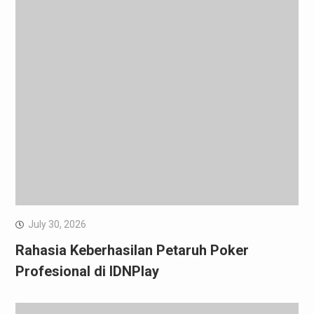
July 30, 2026
Rahasia Keberhasilan Petaruh Poker
Profesional di IDNPlay