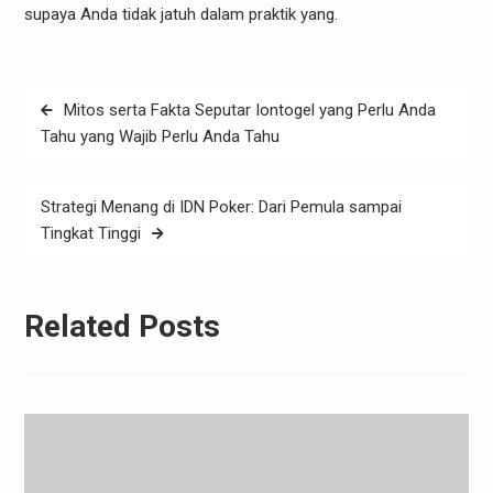
supaya Anda tidak jatuh dalam praktik yang.
Post
Mitos serta Fakta Seputar Iontogel yang Perlu Anda
navigation
Tahu yang Wajib Perlu Anda Tahu
Strategi Menang di IDN Poker: Dari Pemula sampai
Tingkat Tinggi
Related Posts