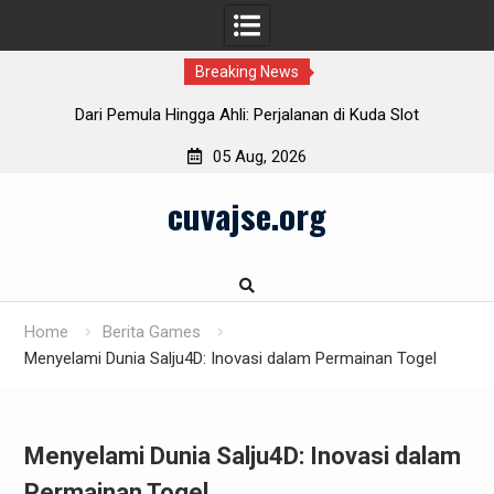
Breaking News
Dari Pemula Hingga Ahli: Perjalanan di Kuda Slot
05 Aug, 2026
Skip
cuvajse.org
to
content
Home
Berita Games
Menyelami Dunia Salju4D: Inovasi dalam Permainan Togel
Menyelami Dunia Salju4D: Inovasi dalam
Permainan Togel