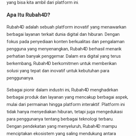
yang bisa kita ambil dari platform ini.
Apa Itu Rubah4D?
Rubah4D adalah sebuah platform inovatif yang menawarkan
berbagai layanan terkait dunia digital dan hiburan. Dengan
fokus pada penyediaan konten berkualitas dan pengalaman
pengguna yang menyenangkan, Rubah4D berhasil menarik
perhatian banyak penggemar. Dalam era digital yang terus
berkembang, Rubah4D berkomitmen untuk memberikan
solusi yang tepat dan inovatif untuk kebutuhan para
penggunanya.
Sebagai pionir dalam industri ini, Rubah4D menghadirkan
berbagai produk dan layanan yang mencakup berbagai aspek,
mulai dari permainan hingga platform interaktif. Platform ini
tidak hanya menyediakan hiburan, tetapi juga mengedukasi
para penggunanya tentang berbagai teknologi terbaru.
Dengan pendekatan yang menyeluruh, Rubah4D mampu
menciptakan ekosistem yang saling mendukung antara