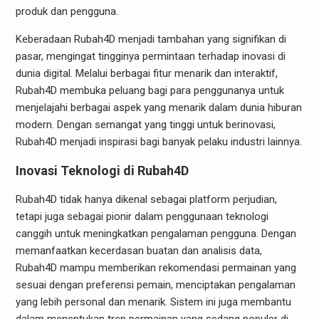
produk dan pengguna.
Keberadaan Rubah4D menjadi tambahan yang signifikan di
pasar, mengingat tingginya permintaan terhadap inovasi di
dunia digital. Melalui berbagai fitur menarik dan interaktif,
Rubah4D membuka peluang bagi para penggunanya untuk
menjelajahi berbagai aspek yang menarik dalam dunia hiburan
modern. Dengan semangat yang tinggi untuk berinovasi,
Rubah4D menjadi inspirasi bagi banyak pelaku industri lainnya.
Inovasi Teknologi di Rubah4D
Rubah4D tidak hanya dikenal sebagai platform perjudian,
tetapi juga sebagai pionir dalam penggunaan teknologi
canggih untuk meningkatkan pengalaman pengguna. Dengan
memanfaatkan kecerdasan buatan dan analisis data,
Rubah4D mampu memberikan rekomendasi permainan yang
sesuai dengan preferensi pemain, menciptakan pengalaman
yang lebih personal dan menarik. Sistem ini juga membantu