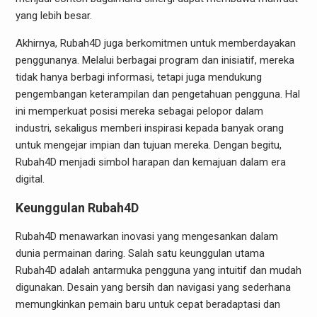
yang lebih besar.
Akhirnya, Rubah4D juga berkomitmen untuk memberdayakan
penggunanya. Melalui berbagai program dan inisiatif, mereka
tidak hanya berbagi informasi, tetapi juga mendukung
pengembangan keterampilan dan pengetahuan pengguna. Hal
ini memperkuat posisi mereka sebagai pelopor dalam
industri, sekaligus memberi inspirasi kepada banyak orang
untuk mengejar impian dan tujuan mereka. Dengan begitu,
Rubah4D menjadi simbol harapan dan kemajuan dalam era
digital.
Keunggulan Rubah4D
Rubah4D menawarkan inovasi yang mengesankan dalam
dunia permainan daring. Salah satu keunggulan utama
Rubah4D adalah antarmuka pengguna yang intuitif dan mudah
digunakan. Desain yang bersih dan navigasi yang sederhana
memungkinkan pemain baru untuk cepat beradaptasi dan