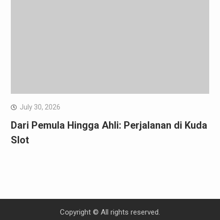
July 30, 2026
Dari Pemula Hingga Ahli: Perjalanan di Kuda
Slot
Copyright © All rights reserved.