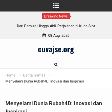
Breaking News
Dari Pemula Hingga Ahli: Perjalanan di Kuda Slot
08 Aug, 2026
Skip
cuvajse.org
to
content
Home
Berita Games
Menyelami Dunia Rubah4D: Inovasi dan Inspirasi
Menyelami Dunia Rubah4D: Inovasi dan
Inspirasi