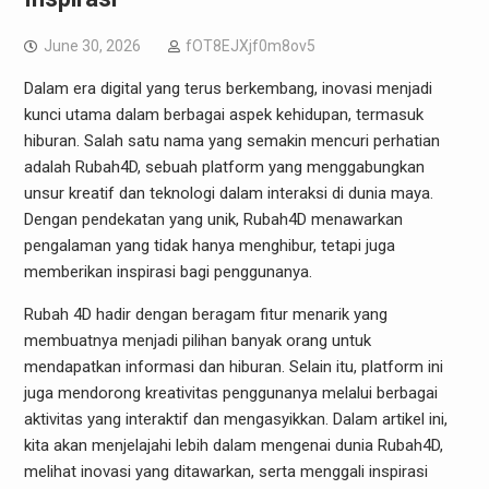
June 30, 2026
fOT8EJXjf0m8ov5
Dalam era digital yang terus berkembang, inovasi menjadi
kunci utama dalam berbagai aspek kehidupan, termasuk
hiburan. Salah satu nama yang semakin mencuri perhatian
adalah Rubah4D, sebuah platform yang menggabungkan
unsur kreatif dan teknologi dalam interaksi di dunia maya.
Dengan pendekatan yang unik, Rubah4D menawarkan
pengalaman yang tidak hanya menghibur, tetapi juga
memberikan inspirasi bagi penggunanya.
Rubah 4D hadir dengan beragam fitur menarik yang
membuatnya menjadi pilihan banyak orang untuk
mendapatkan informasi dan hiburan. Selain itu, platform ini
juga mendorong kreativitas penggunanya melalui berbagai
aktivitas yang interaktif dan mengasyikkan. Dalam artikel ini,
kita akan menjelajahi lebih dalam mengenai dunia Rubah4D,
melihat inovasi yang ditawarkan, serta menggali inspirasi