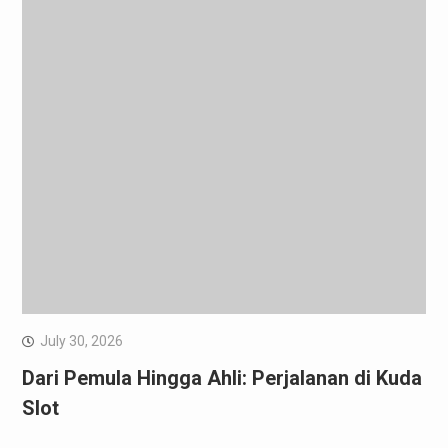
July 30, 2026
Dari Pemula Hingga Ahli: Perjalanan di Kuda
Slot