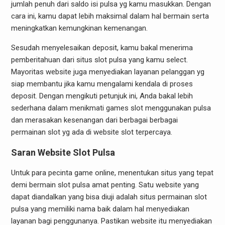
jumlah penuh dari saldo isi pulsa yg kamu masukkan. Dengan
cara ini, kamu dapat lebih maksimal dalam hal bermain serta
meningkatkan kemungkinan kemenangan.
Sesudah menyelesaikan deposit, kamu bakal menerima
pemberitahuan dari situs slot pulsa yang kamu select.
Mayoritas website juga menyediakan layanan pelanggan yg
siap membantu jika kamu mengalami kendala di proses
deposit. Dengan mengikuti petunjuk ini, Anda bakal lebih
sederhana dalam menikmati games slot menggunakan pulsa
dan merasakan kesenangan dari berbagai berbagai
permainan slot yg ada di website slot terpercaya.
Saran Website Slot Pulsa
Untuk para pecinta game online, menentukan situs yang tepat
demi bermain slot pulsa amat penting. Satu website yang
dapat diandalkan yang bisa diuji adalah situs permainan slot
pulsa yang memiliki nama baik dalam hal menyediakan
layanan bagi penggunanya. Pastikan website itu menyediakan