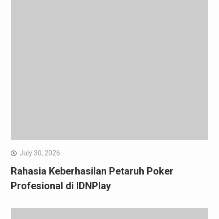
July 30, 2026
Rahasia Keberhasilan Petaruh Poker
Profesional di IDNPlay