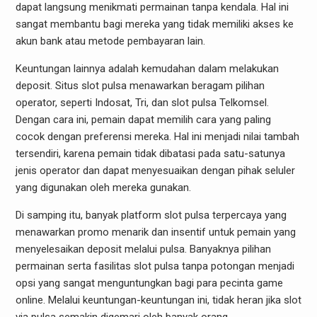
dapat langsung menikmati permainan tanpa kendala. Hal ini
sangat membantu bagi mereka yang tidak memiliki akses ke
akun bank atau metode pembayaran lain.
Keuntungan lainnya adalah kemudahan dalam melakukan
deposit. Situs slot pulsa menawarkan beragam pilihan
operator, seperti Indosat, Tri, dan slot pulsa Telkomsel.
Dengan cara ini, pemain dapat memilih cara yang paling
cocok dengan preferensi mereka. Hal ini menjadi nilai tambah
tersendiri, karena pemain tidak dibatasi pada satu-satunya
jenis operator dan dapat menyesuaikan dengan pihak seluler
yang digunakan oleh mereka gunakan.
Di samping itu, banyak platform slot pulsa terpercaya yang
menawarkan promo menarik dan insentif untuk pemain yang
menyelesaikan deposit melalui pulsa. Banyaknya pilihan
permainan serta fasilitas slot pulsa tanpa potongan menjadi
opsi yang sangat menguntungkan bagi para pecinta game
online. Melalui keuntungan-keuntungan ini, tidak heran jika slot