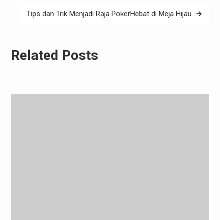
Tips dan Trik Menjadi Raja PokerHebat di Meja Hijau
Related Posts