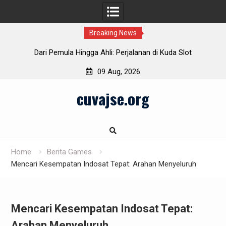
Breaking News
Dari Pemula Hingga Ahli: Perjalanan di Kuda Slot
09 Aug, 2026
Skip
cuvajse.org
to
content
Home
Berita Games
Mencari Kesempatan Indosat Tepat: Arahan Menyeluruh
Mencari Kesempatan Indosat Tepat:
Arahan Menyeluruh