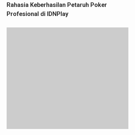
Rahasia Keberhasilan Petaruh Poker
Profesional di IDNPlay