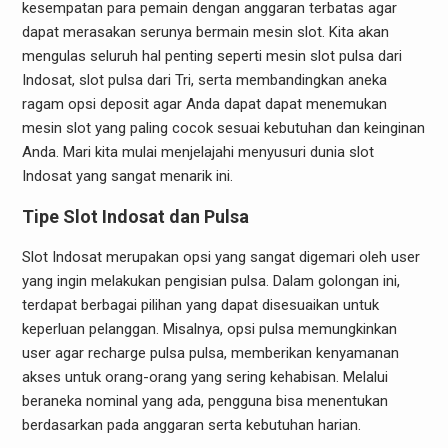
kesempatan para pemain dengan anggaran terbatas agar
dapat merasakan serunya bermain mesin slot. Kita akan
mengulas seluruh hal penting seperti mesin slot pulsa dari
Indosat, slot pulsa dari Tri, serta membandingkan aneka
ragam opsi deposit agar Anda dapat dapat menemukan
mesin slot yang paling cocok sesuai kebutuhan dan keinginan
Anda. Mari kita mulai menjelajahi menyusuri dunia slot
Indosat yang sangat menarik ini.
Tipe Slot Indosat dan Pulsa
Slot Indosat merupakan opsi yang sangat digemari oleh user
yang ingin melakukan pengisian pulsa. Dalam golongan ini,
terdapat berbagai pilihan yang dapat disesuaikan untuk
keperluan pelanggan. Misalnya, opsi pulsa memungkinkan
user agar recharge pulsa pulsa, memberikan kenyamanan
akses untuk orang-orang yang sering kehabisan. Melalui
beraneka nominal yang ada, pengguna bisa menentukan
berdasarkan pada anggaran serta kebutuhan harian.