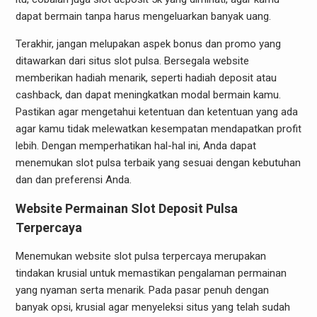
dapat bermain tanpa harus mengeluarkan banyak uang.
Terakhir, jangan melupakan aspek bonus dan promo yang
ditawarkan dari situs slot pulsa. Bersegala website
memberikan hadiah menarik, seperti hadiah deposit atau
cashback, dan dapat meningkatkan modal bermain kamu.
Pastikan agar mengetahui ketentuan dan ketentuan yang ada
agar kamu tidak melewatkan kesempatan mendapatkan profit
lebih. Dengan memperhatikan hal-hal ini, Anda dapat
menemukan slot pulsa terbaik yang sesuai dengan kebutuhan
dan dan preferensi Anda.
Website Permainan Slot Deposit Pulsa
Terpercaya
Menemukan website slot pulsa terpercaya merupakan
tindakan krusial untuk memastikan pengalaman permainan
yang nyaman serta menarik. Pada pasar penuh dengan
banyak opsi, krusial agar menyeleksi situs yang telah sudah