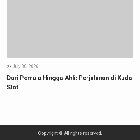
July 30, 2026
Dari Pemula Hingga Ahli: Perjalanan di Kuda
Slot
Copyright © All rights reserved.