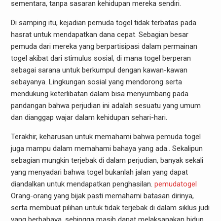
sementara, tanpa sasaran kehidupan mereka sendiri.
Di samping itu, kejadian pemuda togel tidak terbatas pada
hasrat untuk mendapatkan dana cepat. Sebagian besar
pemuda dari mereka yang berpartisipasi dalam permainan
togel akibat dari stimulus sosial, di mana togel berperan
sebagai sarana untuk berkumpul dengan kawan-kawan
sebayanya. Lingkungan sosial yang mendorong serta
mendukung keterlibatan dalam bisa menyumbang pada
pandangan bahwa perjudian ini adalah sesuatu yang umum
dan dianggap wajar dalam kehidupan sehari-hari.
Terakhir, keharusan untuk memahami bahwa pemuda togel
juga mampu dalam memahami bahaya yang ada.. Sekalipun
sebagian mungkin terjebak di dalam perjudian, banyak sekali
yang menyadari bahwa togel bukanlah jalan yang dapat
diandalkan untuk mendapatkan penghasilan.
pemudatogel
Orang-orang yang bijak pasti memahami batasan dirinya,
serta membuat pilihan untuk tidak terjebak di dalam siklus judi
yang berbahaya, sehingga masih dapat melaksanakan hidup