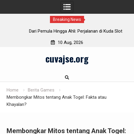
Breaking News
Dari Pemula Hingga Ahli: Perjalanan di Kuda Slot
10 Aug, 2026
Skip
cuvajse.org
to
content
Home
Berita Games
Membongkar Mitos tentang Anak Togel: Fakta atau
Khayalan?
Membongkar Mitos tentang Anak Togel: