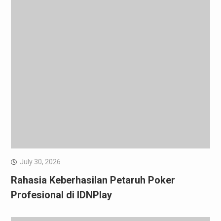
July 30, 2026
Rahasia Keberhasilan Petaruh Poker
Profesional di IDNPlay