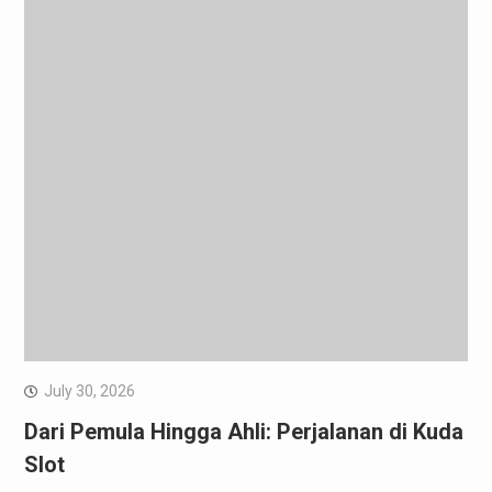
July 30, 2026
Dari Pemula Hingga Ahli: Perjalanan di Kuda
Slot