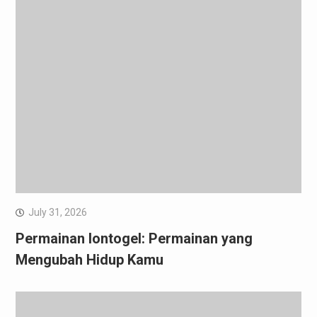
July 31, 2026
Permainan Iontogel: Permainan yang
Mengubah Hidup Kamu