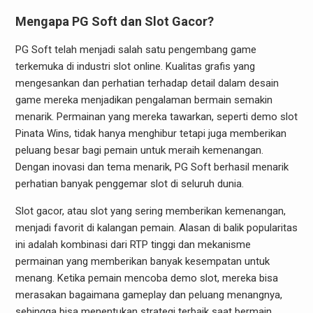
Mengapa PG Soft dan Slot Gacor?
PG Soft telah menjadi salah satu pengembang game
terkemuka di industri slot online. Kualitas grafis yang
mengesankan dan perhatian terhadap detail dalam desain
game mereka menjadikan pengalaman bermain semakin
menarik. Permainan yang mereka tawarkan, seperti demo slot
Pinata Wins, tidak hanya menghibur tetapi juga memberikan
peluang besar bagi pemain untuk meraih kemenangan.
Dengan inovasi dan tema menarik, PG Soft berhasil menarik
perhatian banyak penggemar slot di seluruh dunia.
Slot gacor, atau slot yang sering memberikan kemenangan,
menjadi favorit di kalangan pemain. Alasan di balik popularitas
ini adalah kombinasi dari RTP tinggi dan mekanisme
permainan yang memberikan banyak kesempatan untuk
menang. Ketika pemain mencoba demo slot, mereka bisa
merasakan bagaimana gameplay dan peluang menangnya,
sehingga bisa menentukan strategi terbaik saat bermain