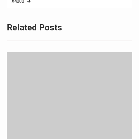
X4000
Related Posts