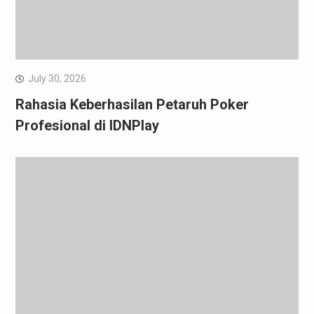
July 30, 2026
Rahasia Keberhasilan Petaruh Poker
Profesional di IDNPlay