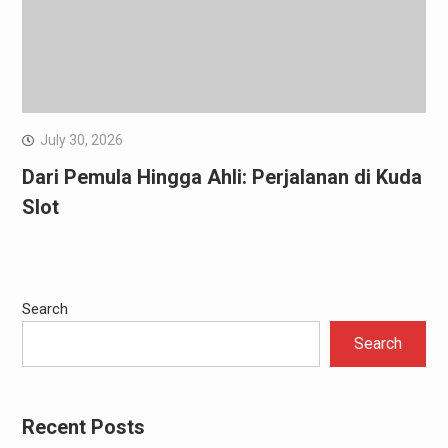
July 30, 2026
Dari Pemula Hingga Ahli: Perjalanan di Kuda
Slot
Search
Search
Recent Posts