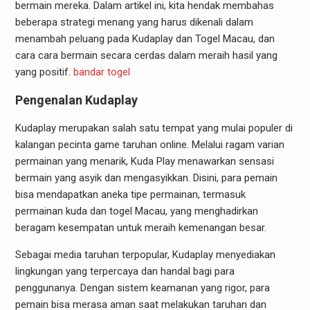
bermain mereka. Dalam artikel ini, kita hendak membahas
beberapa strategi menang yang harus dikenali dalam
menambah peluang pada Kudaplay dan Togel Macau, dan
cara cara bermain secara cerdas dalam meraih hasil yang
yang positif.
bandar togel
Pengenalan Kudaplay
Kudaplay merupakan salah satu tempat yang mulai populer di
kalangan pecinta game taruhan online. Melalui ragam varian
permainan yang menarik, Kuda Play menawarkan sensasi
bermain yang asyik dan mengasyikkan. Disini, para pemain
bisa mendapatkan aneka tipe permainan, termasuk
permainan kuda dan togel Macau, yang menghadirkan
beragam kesempatan untuk meraih kemenangan besar.
Sebagai media taruhan terpopular, Kudaplay menyediakan
lingkungan yang terpercaya dan handal bagi para
penggunanya. Dengan sistem keamanan yang rigor, para
pemain bisa merasa aman saat melakukan taruhan dan