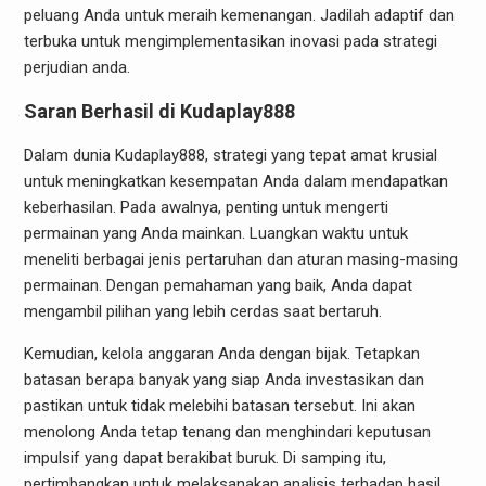
peluang Anda untuk meraih kemenangan. Jadilah adaptif dan
terbuka untuk mengimplementasikan inovasi pada strategi
perjudian anda.
Saran Berhasil di Kudaplay888
Dalam dunia Kudaplay888, strategi yang tepat amat krusial
untuk meningkatkan kesempatan Anda dalam mendapatkan
keberhasilan. Pada awalnya, penting untuk mengerti
permainan yang Anda mainkan. Luangkan waktu untuk
meneliti berbagai jenis pertaruhan dan aturan masing-masing
permainan. Dengan pemahaman yang baik, Anda dapat
mengambil pilihan yang lebih cerdas saat bertaruh.
Kemudian, kelola anggaran Anda dengan bijak. Tetapkan
batasan berapa banyak yang siap Anda investasikan dan
pastikan untuk tidak melebihi batasan tersebut. Ini akan
menolong Anda tetap tenang dan menghindari keputusan
impulsif yang dapat berakibat buruk. Di samping itu,
pertimbangkan untuk melaksanakan analisis terhadap hasil