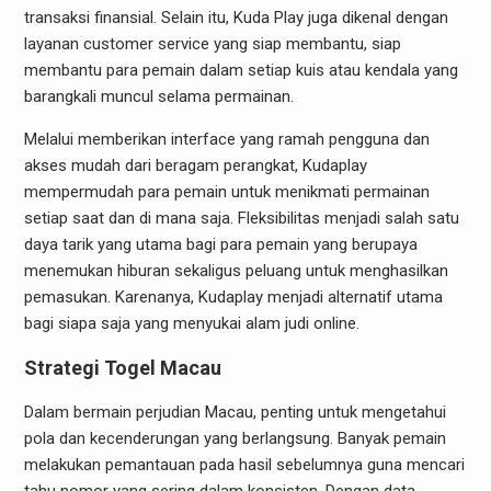
transaksi finansial. Selain itu, Kuda Play juga dikenal dengan
layanan customer service yang siap membantu, siap
membantu para pemain dalam setiap kuis atau kendala yang
barangkali muncul selama permainan.
Melalui memberikan interface yang ramah pengguna dan
akses mudah dari beragam perangkat, Kudaplay
mempermudah para pemain untuk menikmati permainan
setiap saat dan di mana saja. Fleksibilitas menjadi salah satu
daya tarik yang utama bagi para pemain yang berupaya
menemukan hiburan sekaligus peluang untuk menghasilkan
pemasukan. Karenanya, Kudaplay menjadi alternatif utama
bagi siapa saja yang menyukai alam judi online.
Strategi Togel Macau
Dalam bermain perjudian Macau, penting untuk mengetahui
pola dan kecenderungan yang berlangsung. Banyak pemain
melakukan pemantauan pada hasil sebelumnya guna mencari