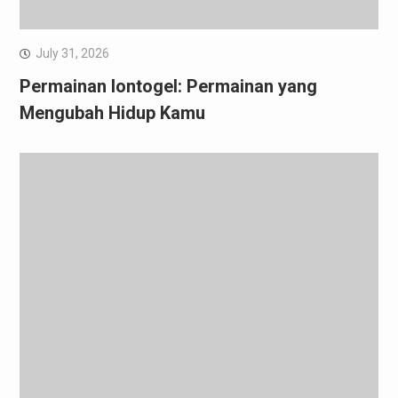
July 31, 2026
Permainan Iontogel: Permainan yang
Mengubah Hidup Kamu