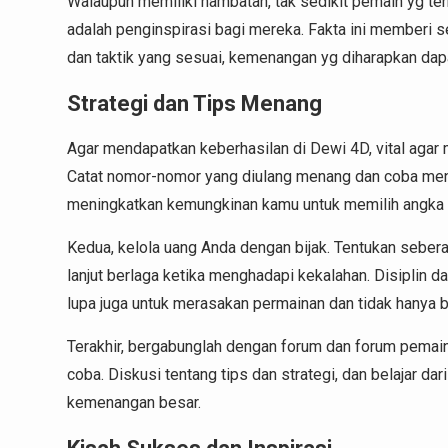
Walaupun memiliki hambatan, tak sedikit pemain yg ter
adalah penginspirasi bagi mereka. Fakta ini memberi
dan taktik yang sesuai, kemenangan yg diharapkan dapa
Strategi dan Tips Menang
Agar mendapatkan keberhasilan di Dewi 4D, vital agar m
Catat nomor-nomor yang diulang menang dan coba mene
meningkatkan kemungkinan kamu untuk memilih angka 
Kedua, kelola uang Anda dengan bijak. Tentukan seber
lanjut berlaga ketika menghadapi kekalahan. Disiplin 
lupa juga untuk merasakan permainan dan tidak hanya
Terakhir, bergabunglah dengan forum dan forum pemain
coba. Diskusi tentang tips dan strategi, dan belajar 
kemenangan besar.