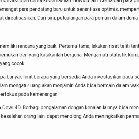
motivasi oleh cerita keberhasilan individu lain. Cerita dari pa
 semangat para pendatang baru untuk senantiasa optimis, mempe
t direalisasikan. Dari sini, petualangan para pemain dalam duni
emiliki rencana yang baik. Pertama-tama, lakukan riset teliti t
mukan tren yang katakanlah berguna. Mengamati statistik komp
yang cocok.
apa banyak limit berapa yang bersedia Anda investasikan pada s
dalam mengatur uang akan menjamin Anda bisa bermain dalam wakt
 berfokus pada kemenangan.
 Dewi 4D. Berbagi pengalaman dengan kenalan lainnya bisa meny
dari kesalahan orang lain, dapat menolong Anda meningkatkan per