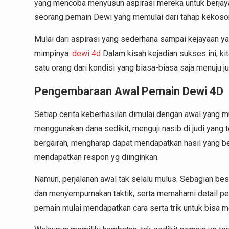
yang mencoba menyusun aspirasi mereka untuk berjaya,
seorang pemain Dewi yang memulai dari tahap kekoso
Mulai dari aspirasi yang sederhana sampai kejayaan 
mimpinya.
dewi 4d
Dalam kisah kejadian sukses ini, 
satu orang dari kondisi yang biasa-biasa saja menuju ju
Pengembaraan Awal Pemain Dewi 4D
Setiap cerita keberhasilan dimulai dengan awal yang 
menggunakan dana sedikit, menguji nasib di judi yang
bergairah, mengharap dapat mendapatkan hasil yang be
mendapatkan respon yg diinginkan.
Namun, perjalanan awal tak selalu mulus. Sebagian bes
dan menyempurnakan taktik, serta memahami detail per
pemain mulai mendapatkan cara serta trik untuk bisa 