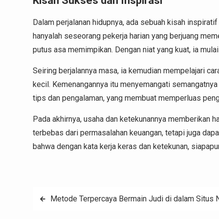
Kisah Sukses dan Inspirasi
Dalam perjalanan hidupnya, ada sebuah kisah inspirat
hanyalah seseorang pekerja harian yang berjuang meme
putus asa memimpikan. Dengan niat yang kuat, ia mulai
Seiring berjalannya masa, ia kemudian mempelajari ca
kecil. Kemenangannya itu menyemangati semangatnya un
tips dan pengalaman, yang membuat memperluas penge
Pada akhirnya, usaha dan ketekunannya memberikan has
terbebas dari permasalahan keuangan, tetapi juga dapat
bahwa dengan kata kerja keras dan ketekunan, siapap
Post
Metode Terpercaya Bermain Judi di dalam Situs
navigation