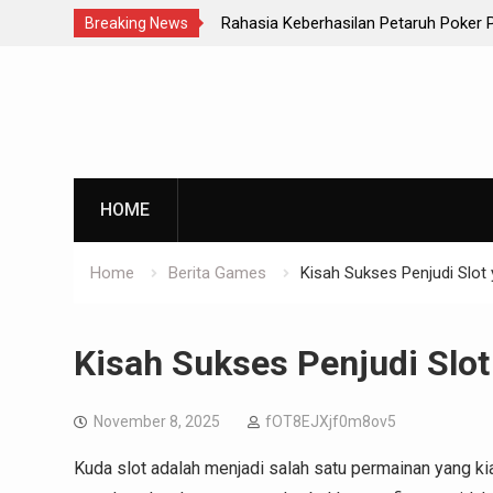
silan Petaruh Poker Profesional di
Dari Pemula Hingga Ahli: Pe
Breaking News
Skip
to
content
HOME
Home
Berita Games
Kisah Sukses Penjudi Slot 
Kisah Sukses Penjudi Slot
November 8, 2025
fOT8EJXjf0m8ov5
Kuda slot adalah menjadi salah satu permainan yang kian