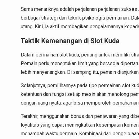
Sama menariknya adalah perjalanan perjalanan sukses A
berbagai strategi dan teknik psikologis permainan. D
utang. Kini, ia aktif membagikan pengalamannya kepada
Taktik Kemenangan di Slot Kuda
Dalam permainan slot kuda, penting untuk memiliki str
Pemain perlu menentukan limit yang bersedia dipertar
lebih menyenangkan. Di samping itu, pemain dianjurka
Selanjutnya, pemilihannya pada tipe permainan slot k
ketentuan dan fungsi setiap mesin akan menolong pe
dengan uang nyata, agar bisa memperoleh pemahaman
Terakhir, menggunakan bonus dan penawaran yang diberi
loyalitas yang dapat meningkatkan kesempatan kemen
menambah waktu bermain. Kombinasi dari pengelolaan 