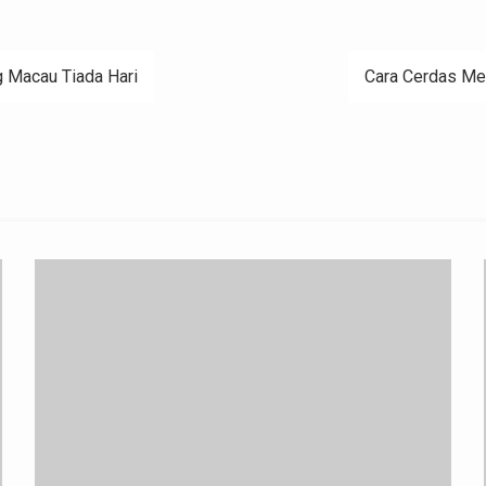
 Macau Tiada Hari
Cara Cerdas Me