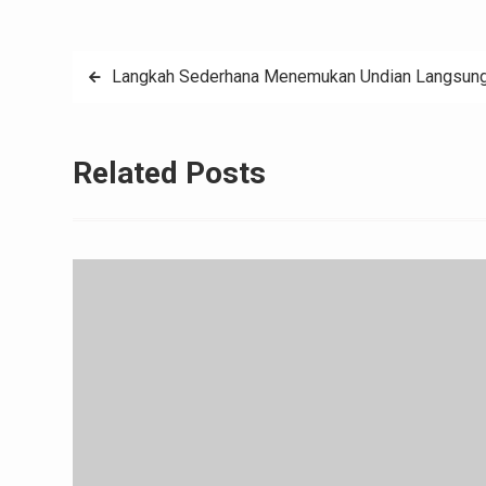
Post
Langkah Sederhana Menemukan Undian Langsung
navigation
Related Posts