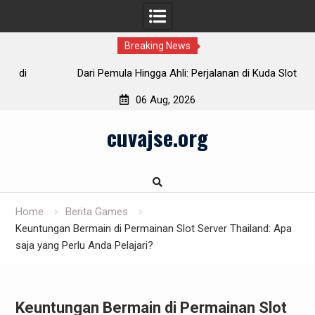
Breaking News
Dari Pemula Hingga Ahli: Perjalanan di Kuda Slot
06 Aug, 2026
Skip
cuvajse.org
to
content
Home
Berita Games
Keuntungan Bermain di Permainan Slot Server Thailand: Apa
saja yang Perlu Anda Pelajari?
Keuntungan Bermain di Permainan Slot