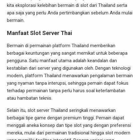
kita eksplorasi kelebihan bermain di slot dari Thailand serta
apa saja yang perlu Anda pertimbangkan sebelum Anda mulai
bermain.
Manfaat Slot Server Thai
Bermain di permainan platform Thailand memberikan
berbagai keuntungan yang sangat memikat untuk beberapa
pengguna. Satu manfaat utama adalah keandalan dan
kestabilan dari server yang digunakan oleh. Dengan teknologi
modern, platform Thailand menawarkan pengalaman bermain
yang nyaman tanpa interupsi, sehingga pemain dapat fokus
terhadap permainan tanpa perlu harus soal keterlambatan
atau hambatan teknis.
Selain itu, slot server Thailand seringkali menawarkan
berbagai tipe game dengan premium tinggi. Pemain dapat
menggali aneka konsep dan tipe slot yang dengan preferensi
mereka, mulai dari permainan tradisional hingga slot modern