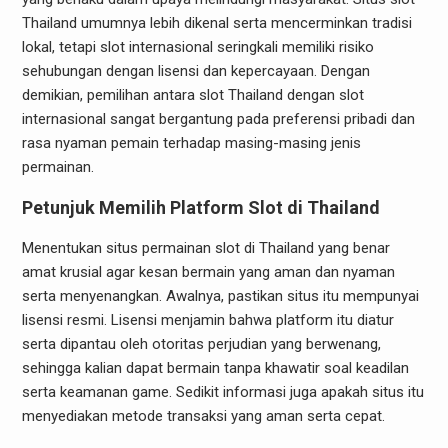
Thailand umumnya lebih dikenal serta mencerminkan tradisi
lokal, tetapi slot internasional seringkali memiliki risiko
sehubungan dengan lisensi dan kepercayaan. Dengan
demikian, pemilihan antara slot Thailand dengan slot
internasional sangat bergantung pada preferensi pribadi dan
rasa nyaman pemain terhadap masing-masing jenis
permainan.
Petunjuk Memilih Platform Slot di Thailand
Menentukan situs permainan slot di Thailand yang benar
amat krusial agar kesan bermain yang aman dan nyaman
serta menyenangkan. Awalnya, pastikan situs itu mempunyai
lisensi resmi. Lisensi menjamin bahwa platform itu diatur
serta dipantau oleh otoritas perjudian yang berwenang,
sehingga kalian dapat bermain tanpa khawatir soal keadilan
serta keamanan game. Sedikit informasi juga apakah situs itu
menyediakan metode transaksi yang aman serta cepat.