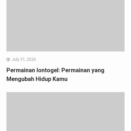
July 31, 2026
Permainan Iontogel: Permainan yang
Mengubah Hidup Kamu