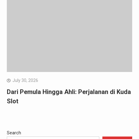
July 30, 2026
Dari Pemula Hingga Ahli: Perjalanan di Kuda
Slot
Search