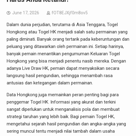
June 17, 2026
fOT8EJXjf0m8ov5
Dalam dunia perjudian, terutama di Asia Tenggara, Togel
Hongkong atau Togel HK menjadi salah satu permainan yang
paling diminati. Banyak orang tertarik pada keberuntungan dan
peluang yang ditawarkan oleh permainan ini. Setiap harinya,
banyak pemain menantikan pengumuman Keluaran Togel
Hongkong yang bisa menjadi penentu nasib mereka. Dengan
adanya Live Draw HK, pemain dapat menyaksikan secara
langsung hasil pengundian, sehingga menambah rasa
antusias dan ketegangan dalam permainan.
Data Hongkong juga memainkan peran penting bagi para
penggemar Togel HK. Informasi yang akurat dan terkini
sangat diperlukan untuk menganalisis pola dan membuat
strategi taruhan yang lebih baik. Bagi pemain Togel HK,
mengetahui sejarah hasil pengundian dan angka-angka yang
sering muncul tentu menjadi nilai tambah dalam usaha