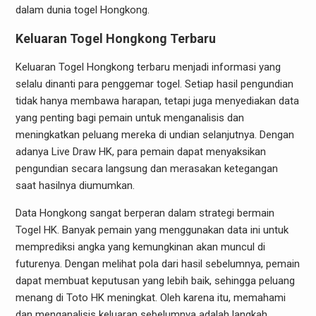
dalam dunia togel Hongkong.
Keluaran Togel Hongkong Terbaru
Keluaran Togel Hongkong terbaru menjadi informasi yang
selalu dinanti para penggemar togel. Setiap hasil pengundian
tidak hanya membawa harapan, tetapi juga menyediakan data
yang penting bagi pemain untuk menganalisis dan
meningkatkan peluang mereka di undian selanjutnya. Dengan
adanya Live Draw HK, para pemain dapat menyaksikan
pengundian secara langsung dan merasakan ketegangan
saat hasilnya diumumkan.
Data Hongkong sangat berperan dalam strategi bermain
Togel HK. Banyak pemain yang menggunakan data ini untuk
memprediksi angka yang kemungkinan akan muncul di
futurenya. Dengan melihat pola dari hasil sebelumnya, pemain
dapat membuat keputusan yang lebih baik, sehingga peluang
menang di Toto HK meningkat. Oleh karena itu, memahami
dan menganalisis keluaran sebelumnya adalah langkah