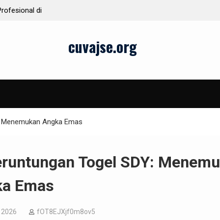
 Kuda Slot
Mengenal Rakyat Empat D: Kesempatan Berhar
dalam Permainan Togel Online
cuvajse.org
Y: Menemukan Angka Emas
runtungan Togel SDY: Menem
ka Emas
 2026
fOT8EJXjf0m8ov5