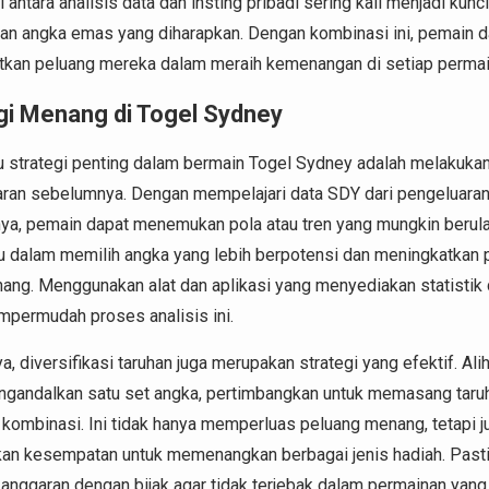
 antara analisis data dan insting pribadi sering kali menjadi kunc
 angka emas yang diharapkan. Dengan kombinasi ini, pemain d
kan peluang mereka dalam meraih kemenangan di setiap permai
gi Menang di Togel Sydney
u strategi penting dalam bermain Togel Sydney adalah melakukan
aran sebelumnya. Dengan mempelajari data SDY dari pengeluara
a, pemain dapat menemukan pola atau tren yang mungkin berulan
dalam memilih angka yang lebih berpotensi dan meningkatkan 
ang. Menggunakan alat dan aplikasi yang menyediakan statistik 
permudah proses analisis ini.
a, diversifikasi taruhan juga merupakan strategi yang efektif. Alih
gandalkan satu set angka, pertimbangkan untuk memasang taru
kombinasi. Ini tidak hanya memperluas peluang menang, tetapi j
n kesempatan untuk memenangkan berbagai jenis hadiah. Pasti
anggaran dengan bijak agar tidak terjebak dalam permainan yang