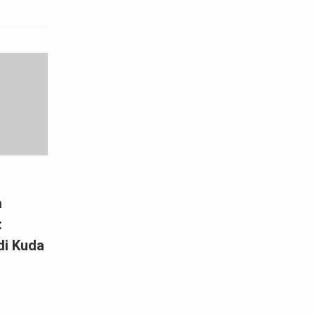
a
:
di Kuda