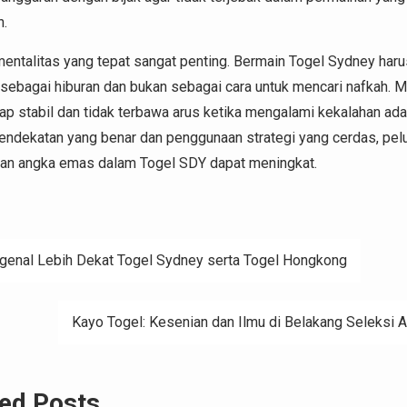
n.
 mentalitas yang tepat sangat penting. Bermain Togel Sydney haru
sebagai hiburan dan bukan sebagai cara untuk mencari nafkah. 
ap stabil dan tidak terbawa arus ketika mengalami kekalahan adal
ndekatan yang benar dan penggunaan strategi yang cerdas, pel
n angka emas dalam Togel SDY dapat meningkat.
enal Lebih Dekat Togel Sydney serta Togel Hongkong
ation
Kayo Togel: Kesenian dan Ilmu di Belakang Seleksi 
ed Posts