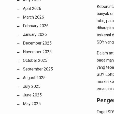
Keberuntu
April 2026
banyak or
March 2026
rutin, pa
February 2026
diharapk
January 2026
terkenal 
SDY yang 
December 2025
November 2025
Dalam art
bagaimana
October 2025
yang tepa
September 2025
SDY Lotto
August 2025
meraih ke
July 2025
emas ini 
June 2025
Pengen
May 2025
Togel SDY