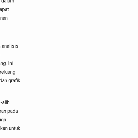
i dalam
apat
nan.
 analisis
n
g. Ini
peluang
dan grafik
-alih
han pada
uga
kan untuk