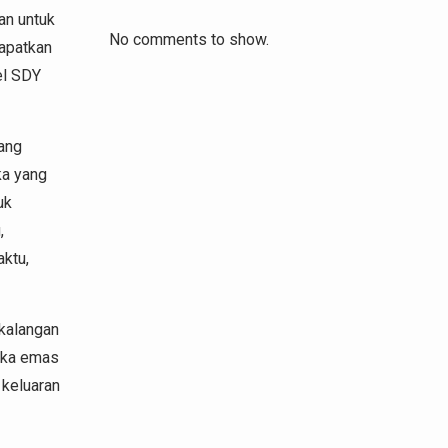
an untuk
No comments to show.
apatkan
el SDY
ang
ka yang
uk
,
ktu,
 kalangan
gka emas
keluaran