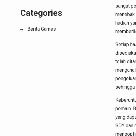
sangat po
Categories
menebak 
hadiah ya
Berita Games
memberika
Setiap ha
disediaka
telah dit
menganali
pengeluar
sehingga
Keberuntu
pemain. B
yang dap
SDY dan m
mengoptim