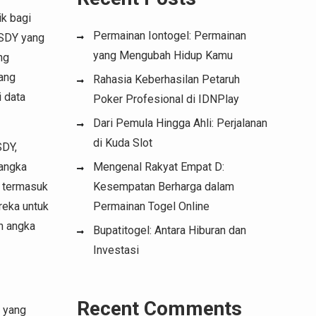
k bagi
Permainan Iontogel: Permainan
 SDY yang
yang Mengubah Hidup Kamu
ng
ang
Rahasia Keberhasilan Petaruh
 data
Poker Profesional di IDNPlay
Dari Pemula Hingga Ahli: Perjalanan
di Kuda Slot
SDY,
 angka
Mengenal Rakyat Empat D:
, termasuk
Kesempatan Berharga dalam
reka untuk
Permainan Togel Online
n angka
Bupatitogel: Antara Hiburan dan
Investasi
Recent Comments
l yang