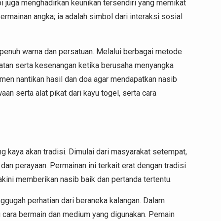
i juga menghadirkan keunikan tersendiri yang memikat
ermainan angka; ia adalah simbol dari interaksi sosial
penuh warna dan persatuan. Melalui berbagai metode
batan serta kesenangan ketika berusaha menyangka
omen nantikan hasil dan doa agar mendapatkan nasib
aan serta alat pikat dari kayu togel, serta cara
g kaya akan tradisi. Dimulai dari masyarakat setempat,
an perayaan. Permainan ini terkait erat dengan tradisi
kini memberikan nasib baik dan pertanda tertentu.
ggugah perhatian dari beraneka kalangan. Dalam
eg cara bermain dan medium yang digunakan. Pemain