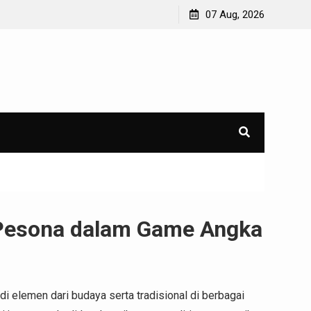
 Empat D: Kesempatan Berharga
Permainan Iontogel: Perm
07 Aug, 2026
 Togel Online
Kamu
 Pesona dalam Game Angka
di elemen dari budaya serta tradisional di berbagai