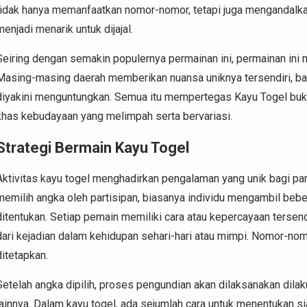
tidak hanya memanfaatkan nomor-nomor, tetapi juga mengandalka
menjadi menarik untuk dijajal.
Seiring dengan semakin populernya permainan ini, permainan ini
Masing-masing daerah memberikan nuansa uniknya tersendiri, ba
diyakini menguntungkan. Semua itu mempertegas Kayu Togel buka
khas kebudayaan yang melimpah serta bervariasi.
Strategi Bermain Kayu Togel
Aktivitas kayu togel menghadirkan pengalaman yang unik bagi p
memilih angka oleh partisipan, biasanya individu mengambil be
ditentukan. Setiap pemain memiliki cara atau kepercayaan tersendi
dari kejadian dalam kehidupan sehari-hari atau mimpi. Nomor-nomo
ditetapkan.
Setelah angka dipilih, proses pengundian akan dilaksanakan dilak
lainnya. Dalam kayu togel, ada sejumlah cara untuk menentukan