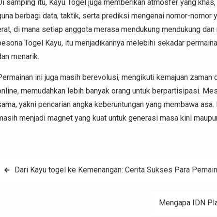
Di samping itu, Kayu Togel juga memberikan atmosfer yang khas,
guna berbagi data, taktik, serta prediksi mengenai nomor-nomo
erat, di mana setiap anggota merasa mendukung mendukung dan 
pesona Togel Kayu, itu menjadikannya melebihi sekadar permaina
dan menarik.
Permainan ini juga masih berevolusi, mengikuti kemajuan zaman d
online, memudahkan lebih banyak orang untuk berpartisipasi. Me
sama, yakni pencarian angka keberuntungan yang membawa asa. D
masih menjadi magnet yang kuat untuk generasi masa kini maupu
Post
Dari Kayu togel ke Kemenangan: Cerita Sukses Para Pemain
navigation
Mengapa IDN Pla