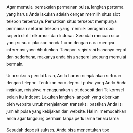
Agar memulai pemakaian permainan pulsa, langkah pertama
yang harus Anda lakukan adalah dengan memilih situs slot
telepon terpercaya. Perhatikan situs tersebut mempunyai
permainan setoran telepon yang memiliki beragam opsi
seperti slot Telkomsel dan Indosat. Sesudah mencari situs
yang sesuai, jalankan pendaftaran dengan cara mengisi
informasi yang dibutuhkan. Tahapan registrasi biasanya cepat
dan sederhana, makanya anda bisa segera langsung memulai
bermain.
Usai sukses pendaftaran, Anda harus menjalankan setoran
dengan telepon. Tentukan cara deposit pulsa yang Anda Anda
inginkan, misalnya menggunakan slot deposit dari Telkomsel
selain itu Indosat. Lakukan langkah-langkah yang diberikan
oleh website untuk menjalankan transaksi, pastikan Anda isi
jumlah pulsa yang kebijakan dari website. Hal ini memudahkan
anda agar langsung bermain tanpa perlu lama terlalu lama.
Sesudah deposit sukses, Anda bisa menentukan tipe