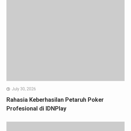
July 30, 2026
Rahasia Keberhasilan Petaruh Poker
Profesional di IDNPlay