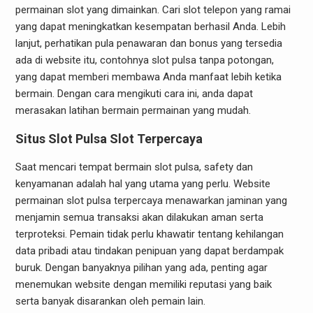
permainan slot yang dimainkan. Cari slot telepon yang ramai
yang dapat meningkatkan kesempatan berhasil Anda. Lebih
lanjut, perhatikan pula penawaran dan bonus yang tersedia
ada di website itu, contohnya slot pulsa tanpa potongan,
yang dapat memberi membawa Anda manfaat lebih ketika
bermain. Dengan cara mengikuti cara ini, anda dapat
merasakan latihan bermain permainan yang mudah.
Situs Slot Pulsa Slot Terpercaya
Saat mencari tempat bermain slot pulsa, safety dan
kenyamanan adalah hal yang utama yang perlu. Website
permainan slot pulsa terpercaya menawarkan jaminan yang
menjamin semua transaksi akan dilakukan aman serta
terproteksi. Pemain tidak perlu khawatir tentang kehilangan
data pribadi atau tindakan penipuan yang dapat berdampak
buruk. Dengan banyaknya pilihan yang ada, penting agar
menemukan website dengan memiliki reputasi yang baik
serta banyak disarankan oleh pemain lain.