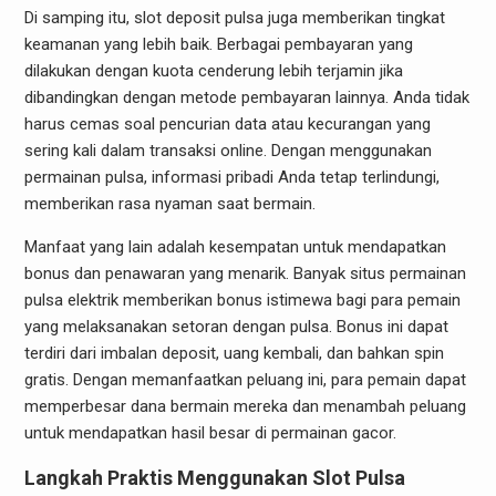
Di samping itu, slot deposit pulsa juga memberikan tingkat
keamanan yang lebih baik. Berbagai pembayaran yang
dilakukan dengan kuota cenderung lebih terjamin jika
dibandingkan dengan metode pembayaran lainnya. Anda tidak
harus cemas soal pencurian data atau kecurangan yang
sering kali dalam transaksi online. Dengan menggunakan
permainan pulsa, informasi pribadi Anda tetap terlindungi,
memberikan rasa nyaman saat bermain.
Manfaat yang lain adalah kesempatan untuk mendapatkan
bonus dan penawaran yang menarik. Banyak situs permainan
pulsa elektrik memberikan bonus istimewa bagi para pemain
yang melaksanakan setoran dengan pulsa. Bonus ini dapat
terdiri dari imbalan deposit, uang kembali, dan bahkan spin
gratis. Dengan memanfaatkan peluang ini, para pemain dapat
memperbesar dana bermain mereka dan menambah peluang
untuk mendapatkan hasil besar di permainan gacor.
Langkah Praktis Menggunakan Slot Pulsa