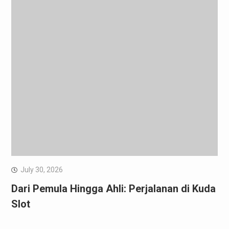
July 30, 2026
Dari Pemula Hingga Ahli: Perjalanan di Kuda
Slot