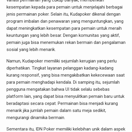
variasi permainan yang cukup banyak, memberikan
kesempatan kepada para pemain untuk menjelajahi berbagai
jenis permainan poker. Selain itu, Kudapoker dikenal dengan
program imbalan dan penawaran yang menguntungkan, yang
dapat meningkatkan kesempatan para pemain untuk meraih
keuntungan yang lebih besar. Dengan komunitas yang aktif,
pemain juga bisa menemukan rekan bermain dan pengalaman
sosial yang lebih menarik.
Namun, Kudapoker memiliki sejumlah kerugian yang perlu
diperhatikan. Tingkat layanan pelanggan kadang-kadang
kurang responsif, yang bisa mengakibatkan kekecewaan saat
para pemain menghadapi kendala. Di samping itu, sejumlah
pengguna mengatakan bahwa UI tidak selalu sebebas
platform lain, yang dapat bisa menyulitkan pemain baru untuk
beradaptasi secara cepat. Permainan bisa menjadi kurang
menarik jika jumlah pemain dalam satu meja sedikit,
mengurangi dinamika bermain.
Sementara itu, IDN Poker memiliki kelebihan unik dalam aspek