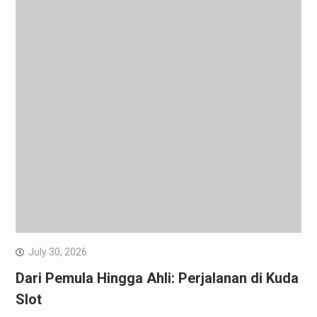
July 30, 2026
Dari Pemula Hingga Ahli: Perjalanan di Kuda
Slot