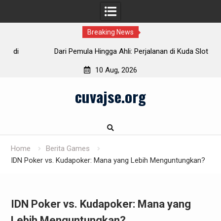
Breaking News
Dari Pemula Hingga Ahli: Perjalanan di Kuda Slot
10 Aug, 2026
Skip
cuvajse.org
to
content
Home
Berita Games
IDN Poker vs. Kudapoker: Mana yang Lebih Menguntungkan?
IDN Poker vs. Kudapoker: Mana yang
Lebih Menguntungkan?