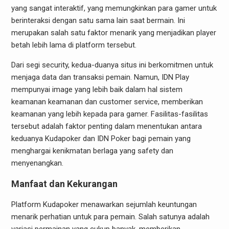
yang sangat interaktif, yang memungkinkan para gamer untuk
berinteraksi dengan satu sama lain saat bermain. Ini
merupakan salah satu faktor menarik yang menjadikan player
betah lebih lama di platform tersebut.
Dari segi security, kedua-duanya situs ini berkomitmen untuk
menjaga data dan transaksi pemain. Namun, IDN Play
mempunyai image yang lebih baik dalam hal sistem
keamanan keamanan dan customer service, memberikan
keamanan yang lebih kepada para gamer. Fasilitas-fasilitas
tersebut adalah faktor penting dalam menentukan antara
keduanya Kudapoker dan IDN Poker bagi pemain yang
menghargai kenikmatan berlaga yang safety dan
menyenangkan.
Manfaat dan Kekurangan
Platform Kudapoker menawarkan sejumlah keuntungan
menarik perhatian untuk para pemain. Salah satunya adalah