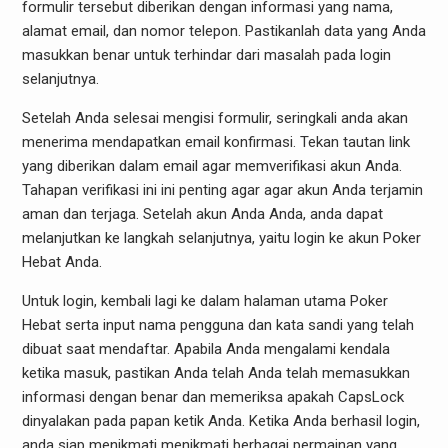
formulir tersebut diberikan dengan informasi yang nama,
alamat email, dan nomor telepon. Pastikanlah data yang Anda
masukkan benar untuk terhindar dari masalah pada login
selanjutnya.
Setelah Anda selesai mengisi formulir, seringkali anda akan
menerima mendapatkan email konfirmasi. Tekan tautan link
yang diberikan dalam email agar memverifikasi akun Anda.
Tahapan verifikasi ini ini penting agar agar akun Anda terjamin
aman dan terjaga. Setelah akun Anda Anda, anda dapat
melanjutkan ke langkah selanjutnya, yaitu login ke akun Poker
Hebat Anda.
Untuk login, kembali lagi ke dalam halaman utama Poker
Hebat serta input nama pengguna dan kata sandi yang telah
dibuat saat mendaftar. Apabila Anda mengalami kendala
ketika masuk, pastikan Anda telah Anda telah memasukkan
informasi dengan benar dan memeriksa apakah CapsLock
dinyalakan pada papan ketik Anda. Ketika Anda berhasil login,
anda siap menikmati menikmati berbagai permainan yang