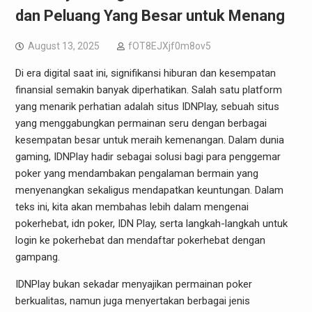
dan Peluang Yang Besar untuk Menang
August 13, 2025
fOT8EJXjf0m8ov5
Di era digital saat ini, signifikansi hiburan dan kesempatan
finansial semakin banyak diperhatikan. Salah satu platform
yang menarik perhatian adalah situs IDNPlay, sebuah situs
yang menggabungkan permainan seru dengan berbagai
kesempatan besar untuk meraih kemenangan. Dalam dunia
gaming, IDNPlay hadir sebagai solusi bagi para penggemar
poker yang mendambakan pengalaman bermain yang
menyenangkan sekaligus mendapatkan keuntungan. Dalam
teks ini, kita akan membahas lebih dalam mengenai
pokerhebat, idn poker, IDN Play, serta langkah-langkah untuk
login ke pokerhebat dan mendaftar pokerhebat dengan
gampang.
IDNPlay bukan sekadar menyajikan permainan poker
berkualitas, namun juga menyertakan berbagai jenis