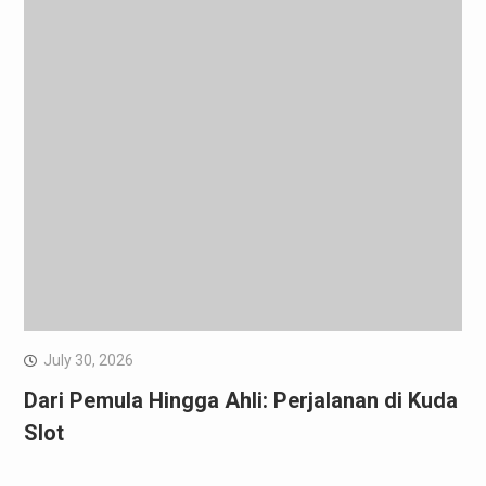
July 30, 2026
Dari Pemula Hingga Ahli: Perjalanan di Kuda
Slot