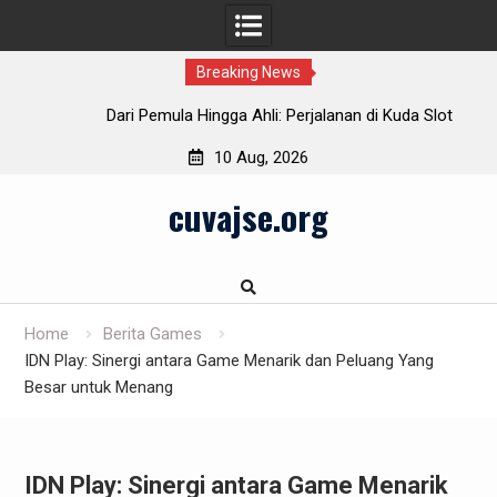
Breaking News
Dari Pemula Hingga Ahli: Perjalanan di Kuda Slot
10 Aug, 2026
Skip
cuvajse.org
to
content
Home
Berita Games
IDN Play: Sinergi antara Game Menarik dan Peluang Yang
Besar untuk Menang
IDN Play: Sinergi antara Game Menarik