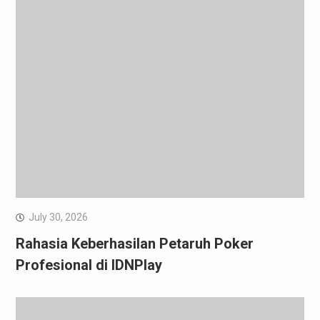
July 30, 2026
Rahasia Keberhasilan Petaruh Poker
Profesional di IDNPlay