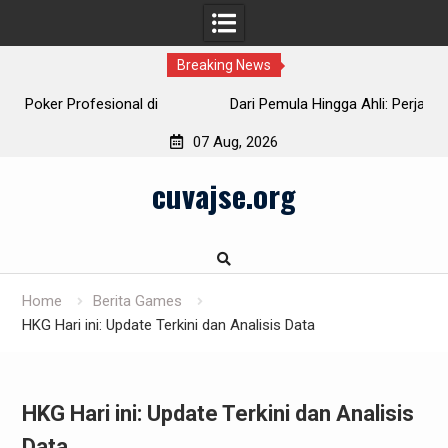
Breaking News
Dari Pemula Hingga Ahli: Perjalanan di Kuda Slot
07 Aug, 2026
Skip
cuvajse.org
to
content
Home
Berita Games
HKG Hari ini: Update Terkini dan Analisis Data
HKG Hari ini: Update Terkini dan Analisis
Data