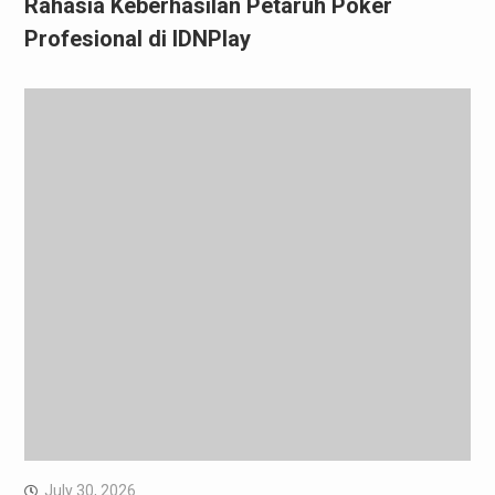
Rahasia Keberhasilan Petaruh Poker
Profesional di IDNPlay
July 30, 2026