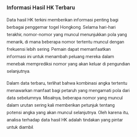
Informasi Hasil HK Terbaru
Data hasil HK terkini memberikan informasi penting bagi
berbagai penggemar togel Hongkong. Selama hari-hari
terakhir, nomor-nomor yang muncul menunjukkan pola yang
menarik, di mana beberapa nomor tertentu muncul dengan
frekuensi lebih sering. Pemain dapat memanfaatkan
informasi ini untuk menambah peluang mereka dalam
menebak memprediksi nomor yang akan keluar di pengundian
selanjutnya.
Dalam data terbaru, terlihat bahwa kombinasi angka tertentu
menawarkan manfaat bagi petaruh yang mengamati pola dari
data sebelumnya. Misalnya, beberapa nomor yang muncul
dalam urutan sering kali memberikan petunjuk tentang
potensi angka yang akan muncul selanjutnya. Oleh karena itu,
analisa terhadap data hasil HK adalah tindakan yang pintar
untuk diambil.