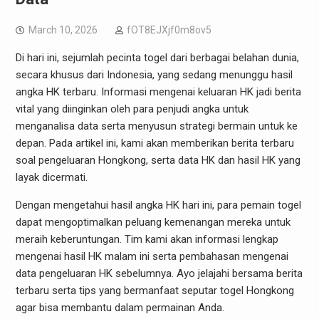
March 10, 2026
fOT8EJXjf0m8ov5
Di hari ini, sejumlah pecinta togel dari berbagai belahan dunia,
secara khusus dari Indonesia, yang sedang menunggu hasil
angka HK terbaru. Informasi mengenai keluaran HK jadi berita
vital yang diinginkan oleh para penjudi angka untuk
menganalisa data serta menyusun strategi bermain untuk ke
depan. Pada artikel ini, kami akan memberikan berita terbaru
soal pengeluaran Hongkong, serta data HK dan hasil HK yang
layak dicermati.
Dengan mengetahui hasil angka HK hari ini, para pemain togel
dapat mengoptimalkan peluang kemenangan mereka untuk
meraih keberuntungan. Tim kami akan informasi lengkap
mengenai hasil HK malam ini serta pembahasan mengenai
data pengeluaran HK sebelumnya. Ayo jelajahi bersama berita
terbaru serta tips yang bermanfaat seputar togel Hongkong
agar bisa membantu dalam permainan Anda.