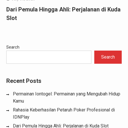
Dari Pemula Hingga Ahli: Perjalanan di Kuda
Slot
Search
Search
Recent Posts
Permainan Iontogel: Permainan yang Mengubah Hidup
Kamu
Rahasia Keberhasilan Petaruh Poker Profesional di
IDNPlay
Dari Pemula Hingga Ahli: Perjalanan di Kuda Slot