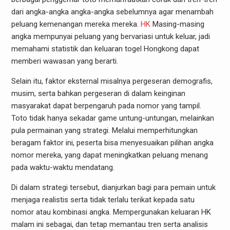
dari angka-angka angka-angka sebelumnya agar menambah
peluang kemenangan mereka mereka.
HK
Masing-masing
angka mempunyai peluang yang bervariasi untuk keluar, jadi
memahami statistik dan keluaran togel Hongkong dapat
memberi wawasan yang berarti.
Selain itu, faktor eksternal misalnya pergeseran demografis,
musim, serta bahkan pergeseran di dalam keinginan
masyarakat dapat berpengaruh pada nomor yang tampil.
Toto tidak hanya sekadar game untung-untungan, melainkan
pula permainan yang strategi. Melalui memperhitungkan
beragam faktor ini, peserta bisa menyesuaikan pilihan angka
nomor mereka, yang dapat meningkatkan peluang menang
pada waktu-waktu mendatang.
Di dalam strategi tersebut, dianjurkan bagi para pemain untuk
menjaga realistis serta tidak terlalu terikat kepada satu
nomor atau kombinasi angka. Mempergunakan keluaran HK
malam ini sebagai, dan tetap memantau tren serta analisis