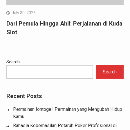
July 30, 2026
Dari Pemula Hingga Ahli: Perjalanan di Kuda
Slot
Search
Search
Recent Posts
Permainan Iontogel: Permainan yang Mengubah Hidup
Kamu
Rahasia Keberhasilan Petaruh Poker Profesional di