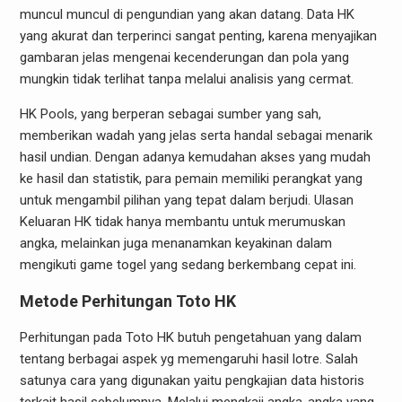
muncul muncul di pengundian yang akan datang. Data HK
yang akurat dan terperinci sangat penting, karena menyajikan
gambaran jelas mengenai kecenderungan dan pola yang
mungkin tidak terlihat tanpa melalui analisis yang cermat.
HK Pools, yang berperan sebagai sumber yang sah,
memberikan wadah yang jelas serta handal sebagai menarik
hasil undian. Dengan adanya kemudahan akses yang mudah
ke hasil dan statistik, para pemain memiliki perangkat yang
untuk mengambil pilihan yang tepat dalam berjudi. Ulasan
Keluaran HK tidak hanya membantu untuk merumuskan
angka, melainkan juga menanamkan keyakinan dalam
mengikuti game togel yang sedang berkembang cepat ini.
Metode Perhitungan Toto HK
Perhitungan pada Toto HK butuh pengetahuan yang dalam
tentang berbagai aspek yg memengaruhi hasil lotre. Salah
satunya cara yang digunakan yaitu pengkajian data historis