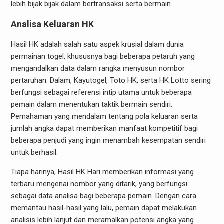
lebih bijak bijak dalam bertransaksi serta bermain.
Analisa Keluaran HK
Hasil HK adalah salah satu aspek krusial dalam dunia
permainan togel, khususnya bagi beberapa petaruh yang
mengandalkan data dalam rangka menyusun nombor
pertaruhan. Dalam, Kayutogel, Toto HK, serta HK Lotto sering
berfungsi sebagai referensi intip utama untuk beberapa
pemain dalam menentukan taktik bermain sendiri.
Pemahaman yang mendalam tentang pola keluaran serta
jumlah angka dapat memberikan manfaat kompetitif bagi
beberapa penjudi yang ingin menambah kesempatan sendiri
untuk berhasil.
Tiapa harinya, Hasil HK Hari memberikan informasi yang
terbaru mengenai nombor yang ditarik, yang berfungsi
sebagai data analisa bagi beberapa pemain. Dengan cara
memantau hasil-hasil yang lalu, pemain dapat melakukan
analisis lebih lanjut dan meramalkan potensi angka yang