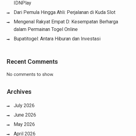
IDNPlay
Dari Pemula Hingga Ahli: Perjalanan di Kuda Slot
Mengenal Rakyat Empat D: Kesempatan Berharga
dalam Permainan Togel Online
Bupatitogel: Antara Hiburan dan Investasi
Recent Comments
No comments to show.
Archives
July 2026
June 2026
May 2026
April 2026