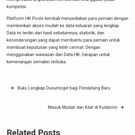
kompetisi.
Platform HK Pools kembali menyediakan para pemain dengan
memberikan akses mudah ke data keluaran yang lengkap.
Data ini terdiri dari hasil sebelumnya, statistik, dan
kecenderungan yang dapat membantu para pemain untuk
membuat keputusan yang lebih cermat. Dengan
menggunakan wawasan dari Data HK, harapan untuk
kemenangan semakin terbuka.
Post
Buku Lengkap Dusuntogel bagi Pendatang Baru
navigation
Masuk Mudah dan Kilat di Kudatoto
Related Posts