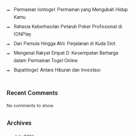
Permainan Iontogel: Permainan yang Mengubah Hidup
Kamu
Rahasia Keberhasilan Petaruh Poker Profesional di
IDNPlay
Dari Pemula Hingga Ahli: Perjalanan di Kuda Slot
Mengenal Rakyat Empat D: Kesempatan Berharga
dalam Permainan Togel Online
Bupatitogel: Antara Hiburan dan Investasi
Recent Comments
No comments to show.
Archives