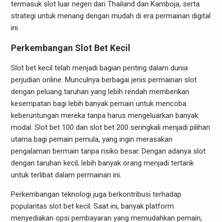
termasuk slot luar negeri dari Thailand dan Kamboja, serta
strategi untuk menang dengan mudah di era permainan digital
ini.
Perkembangan Slot Bet Kecil
Slot bet kecil telah menjadi bagian penting dalam dunia
perjudian online. Munculnya berbagai jenis permainan slot
dengan peluang taruhan yang lebih rendah memberikan
kesempatan bagi lebih banyak pemain untuk mencoba
keberuntungan mereka tanpa harus mengeluarkan banyak
modal. Slot bet 100 dan slot bet 200 seringkali menjadi pilihan
utama bagi pemain pemula, yang ingin merasakan
pengalaman bermain tanpa risiko besar. Dengan adanya slot
dengan taruhan kecil, lebih banyak orang menjadi tertarik
untuk terlibat dalam permainan ini.
Perkembangan teknologi juga berkontribusi terhadap
popularitas slot bet kecil. Saat ini, banyak platform
menyediakan opsi pembayaran yang memudahkan pemain,