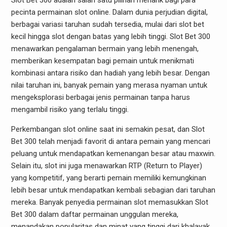
Slot Bet 300 adalah salah satu pilihan menarik bagi para
pecinta permainan slot online. Dalam dunia perjudian digital,
berbagai variasi taruhan sudah tersedia, mulai dari slot bet
kecil hingga slot dengan batas yang lebih tinggi. Slot Bet 300
menawarkan pengalaman bermain yang lebih menengah,
memberikan kesempatan bagi pemain untuk menikmati
kombinasi antara risiko dan hadiah yang lebih besar. Dengan
nilai taruhan ini, banyak pemain yang merasa nyaman untuk
mengeksplorasi berbagai jenis permainan tanpa harus
mengambil risiko yang terlalu tinggi.
Perkembangan slot online saat ini semakin pesat, dan Slot
Bet 300 telah menjadi favorit di antara pemain yang mencari
peluang untuk mendapatkan kemenangan besar atau maxwin.
Selain itu, slot ini juga menawarkan RTP (Return to Player)
yang kompetitif, yang berarti pemain memiliki kemungkinan
lebih besar untuk mendapatkan kembali sebagian dari taruhan
mereka. Banyak penyedia permainan slot memasukkan Slot
Bet 300 dalam daftar permainan unggulan mereka,
menandakan popularitas dan minat yang tinggi dari khalayak.