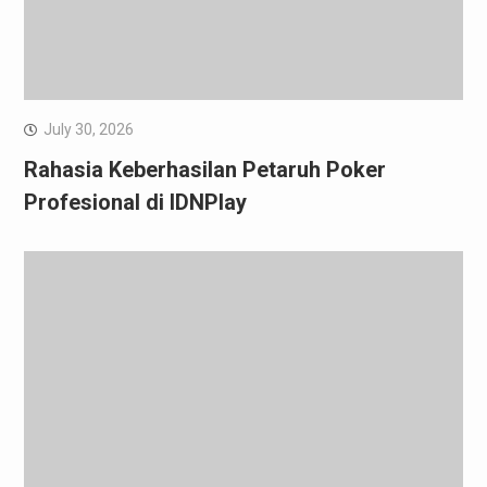
July 30, 2026
Rahasia Keberhasilan Petaruh Poker
Profesional di IDNPlay