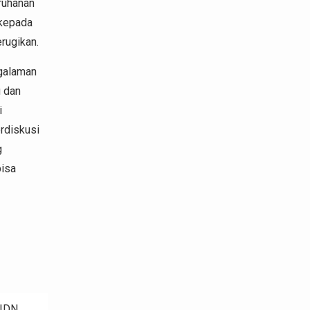
ruhanan
 kepada
rugikan.
ngalaman
u dan
i
rdiskusi
g
isa
 IDN