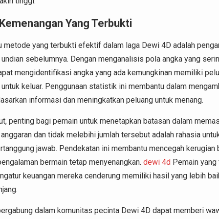
kin tinggi.
 Kemenangan Yang Terbukti
u metode yang terbukti efektif dalam laga Dewi 4D adalah penga
l undian sebelumnya. Dengan menganalisis pola angka yang seri
pat mengidentifikasi angka yang ada kemungkinan memiliki pel
k untuk keluar. Penggunaan statistik ini membantu dalam mengambi
asarkan informasi dan meningkatkan peluang untuk menang.
jut, penting bagi pemain untuk menetapkan batasan dalam memas
anggaran dan tidak melebihi jumlah tersebut adalah rahasia untu
rtanggung jawab. Pendekatan ini membantu mencegah kerugian 
pengalaman bermain tetap menyenangkan.
dewi 4d
Pemain yang t
gatur keuangan mereka cenderung memiliki hasil yang lebih bai
njang.
 bergabung dalam komunitas pecinta Dewi 4D dapat memberi wa