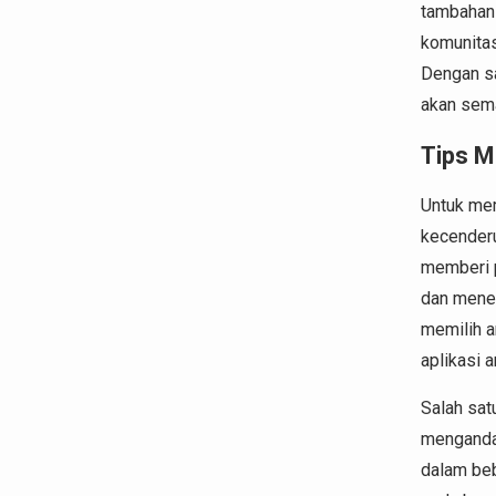
tambahan 
komunitas
Dengan sa
akan sema
Tips 
Untuk mem
kecenderu
memberi 
dan menel
memilih a
aplikasi 
Salah sat
mengandal
dalam beb