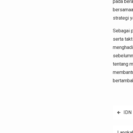
pada bera
bersamaan
strategi 
Sebagai p
serta tak
menghadir
sebelumn
tentang m
membantu
bertambah
Post
IDN 
navig
Langkah