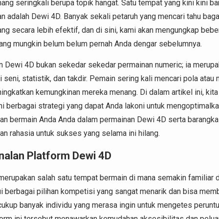
ang seringkali berupa topik hangat. Satu tempat yang kini kini b
an adalah Dewi 4D. Banyak sekali petaruh yang mencari tahu bag
ng secara lebih efektif, dan di sini, kami akan mengungkap bebe
yang mungkin belum belum pernah Anda dengar sebelumnya.
 Dewi 4D bukan sekedar sekedar permainan numeric; ia merupa
 seni, statistik, dan takdir. Pemain sering kali mencari pola atau
ingkatkan kemungkinan mereka menang. Di dalam artikel ini, kita 
hi berbagai strategi yang dapat Anda lakoni untuk mengoptimalk
n bermain Anda Anda dalam permainan Dewi 4D serta barangkal
 rahasia untuk sukses yang selama ini hilang.
alan Platform Dewi 4D
erupakan salah satu tempat bermain di mana semakin familiar d
lui berbagai pilihan kompetisi yang sangat menarik dan bisa mem
cukup banyak individu yang merasa ingin untuk mengetes peruntu
tform ini tersebut menawarkan kemudahan aksesibilitas dan pelu