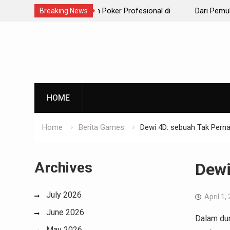
uh Poker Profesional di
Dari Pemula Hingga Ahli: Perjalanan di
Breaking News
Skip
to
content
HOME
Home
Berita Games
Dewi 4D: sebuah Tak Pern
Archives
Dewi
July 2026
April 1,
June 2026
Dalam dun
May 2026