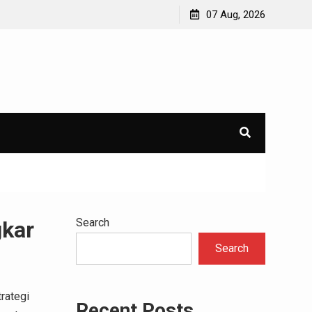
ga
Permainan Iontogel: Permainan yang Mengubah Hidup
07 Aug, 2026
Kamu
Search
gkar
Search
rategi
Recent Posts