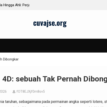
 Kuda Slot
Mengenal Rakyat Empat D: Kesempatan Berhar
dalam Permainan Togel Online
cuvajse.org
ah Dibongkar
 4D: sebuah Tak Pernah Dibon
 2026
fOT8EJXjf0m8ov5
ia taruhan, sebagaimana pada permainan angka seperti lotere, st