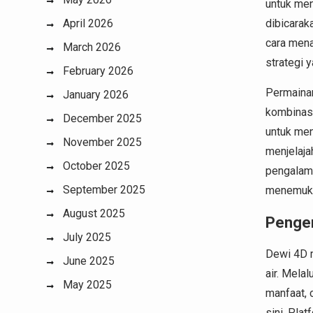
untuk men
April 2026
dibicarak
cara mena
March 2026
strategi 
February 2026
Permainan
January 2026
kombinasi
December 2025
untuk men
November 2025
menjelaja
October 2025
pengalama
September 2025
menemukan
August 2025
Pengen
July 2025
Dewi 4D m
June 2025
air. Mela
May 2025
manfaat, 
sini. Pla