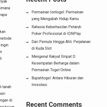
anyak
aimana
Permainan Iontogel: Permainan
rapa
yang Mengubah Hidup Kamu
Rahasia Keberhasilan Petaruh
kan
Poker Profesional di IDNPlay
 metode
Dari Pemula Hingga Ahli: Perjalanan
ingin
di Kuda Slot
an
Mengenal Rakyat Empat D:
i
Kesempatan Berharga dalam
Permainan Togel Online
Bupatitogel: Antara Hiburan dan
Investasi
i tanah
beri
ngan di
Recent Comments
ang besar