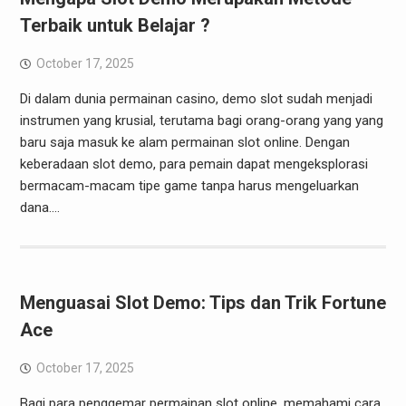
Terbaik untuk Belajar ?
October 17, 2025
Di dalam dunia permainan casino, demo slot sudah menjadi
instrumen yang krusial, terutama bagi orang-orang yang yang
baru saja masuk ke alam permainan slot online. Dengan
keberadaan slot demo, para pemain dapat mengeksplorasi
bermacam-macam tipe game tanpa harus mengeluarkan
dana.…
Menguasai Slot Demo: Tips dan Trik Fortune
Ace
October 17, 2025
Bagi para penggemar permainan slot online, memahami cara