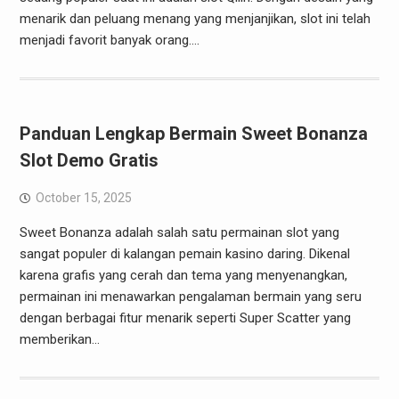
menarik dan peluang menang yang menjanjikan, slot ini telah
menjadi favorit banyak orang.…
Panduan Lengkap Bermain Sweet Bonanza
Slot Demo Gratis
October 15, 2025
Sweet Bonanza adalah salah satu permainan slot yang
sangat populer di kalangan pemain kasino daring. Dikenal
karena grafis yang cerah dan tema yang menyenangkan,
permainan ini menawarkan pengalaman bermain yang seru
dengan berbagai fitur menarik seperti Super Scatter yang
memberikan…