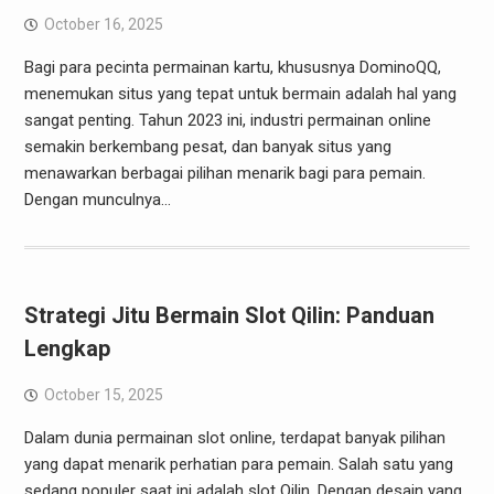
October 16, 2025
Bagi para pecinta permainan kartu, khususnya DominoQQ,
menemukan situs yang tepat untuk bermain adalah hal yang
sangat penting. Tahun 2023 ini, industri permainan online
semakin berkembang pesat, dan banyak situs yang
menawarkan berbagai pilihan menarik bagi para pemain.
Dengan munculnya…
Strategi Jitu Bermain Slot Qilin: Panduan
Lengkap
October 15, 2025
Dalam dunia permainan slot online, terdapat banyak pilihan
yang dapat menarik perhatian para pemain. Salah satu yang
sedang populer saat ini adalah slot Qilin. Dengan desain yang