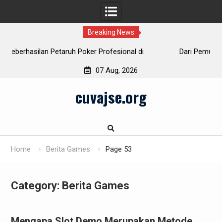
Breaking News
esional di
Dari Pemula Hingga Ahli: Perjalanan di Kuda Slo
07 Aug, 2026
Skip
cuvajse.org
to
content
Home
Berita Games
Page 53
Category:
Berita Games
Mengapa Slot Demo Merupakan Metode