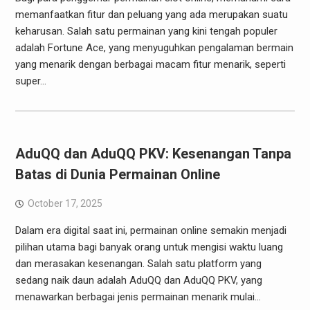
memanfaatkan fitur dan peluang yang ada merupakan suatu
keharusan. Salah satu permainan yang kini tengah populer
adalah Fortune Ace, yang menyuguhkan pengalaman bermain
yang menarik dengan berbagai macam fitur menarik, seperti
super…
AduQQ dan AduQQ PKV: Kesenangan Tanpa
Batas di Dunia Permainan Online
October 17, 2025
Dalam era digital saat ini, permainan online semakin menjadi
pilihan utama bagi banyak orang untuk mengisi waktu luang
dan merasakan kesenangan. Salah satu platform yang
sedang naik daun adalah AduQQ dan AduQQ PKV, yang
menawarkan berbagai jenis permainan menarik mulai…