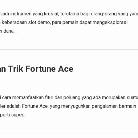
jadi instrumen yang krusial, terutama bagi orang-orang yang yan
an keberadaan slot demo, para pemain dapat mengeksplorasi
n dana.…
n Trik Fortune Ace
 cara memanfaatkan fitur dan peluang yang ada merupakan suat
puler adalah Fortune Ace, yang menyuguhkan pengalaman bermain
perti super…