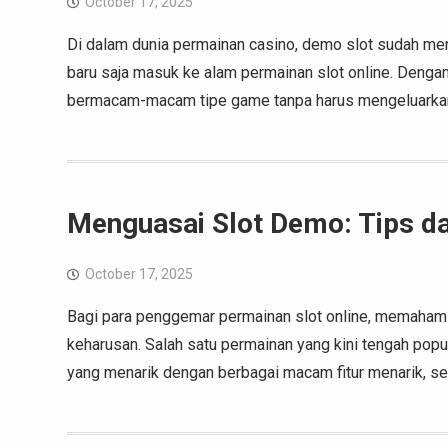
October 17, 2025
Di dalam dunia permainan casino, demo slot sudah men
baru saja masuk ke alam permainan slot online. Deng
bermacam-macam tipe game tanpa harus mengeluarka
Menguasai Slot Demo: Tips da
October 17, 2025
Bagi para penggemar permainan slot online, memahami
keharusan. Salah satu permainan yang kini tengah po
yang menarik dengan berbagai macam fitur menarik, se