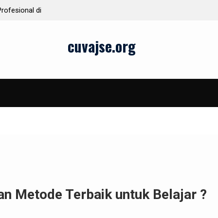
 Kuda Slot
Mengenal Rakyat Empat D: Kesempatan Berhar
dalam Permainan Togel Online
cuvajse.org
 Metode Terbaik untuk Belajar ?