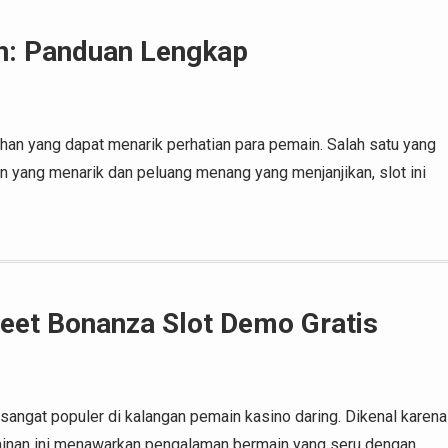
lin: Panduan Lengkap
ihan yang dapat menarik perhatian para pemain. Salah satu yang
in yang menarik dan peluang menang yang menjanjikan, slot ini
et Bonanza Slot Demo Gratis
sangat populer di kalangan pemain kasino daring. Dikenal karena
ainan ini menawarkan pengalaman bermain yang seru dengan